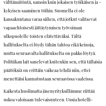
välttämätöntä, samoin kuin jokaisen työikäisen ja -
kykyisen saaminen töihin. Suomella ei ole
kansakuntana varaa siihen, että jotkut valitsevat
vapaaehtoisesti jättäytymisen työvoiman
ulkopuolelle toisten elätettäväksi. Tältä
hallitukselta ei löydy tähän tahtoa eikä keinoja,
mutta seuraavalta hallitukselta on pakko löytyä.
Politiikan lait sanelevat kuitenkin sen, että tällaisia
päätöksiä on erittäin vaikeaa tehdä niin, ettei
menettäisi kannatustaan seuraavissa vaaleissa.
Kaikesta huolimatta jäsenyrityksillämme riittää
uskoa valoisaan tulevaisuuteen. Uusia hotelli-