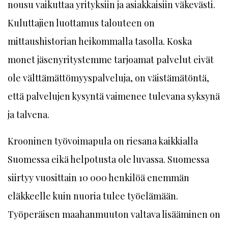
nousu vaikuttaa yrityksiin ja asiakkaisiin väkevästi.
Kuluttajien luottamus talouteen on
mittaushistorian heikommalla tasolla. Koska
monet jäsenyritystemme tarjoamat palvelut eivät
ole välttämättömyyspalveluja, on väistämätöntä,
että palvelujen kysyntä vaimenee tulevana syksynä
ja talvena.
Krooninen työvoimapula on riesana kaikkialla
Suomessa eikä helpotusta ole luvassa. Suomessa
siirtyy vuosittain 10 000 henkilöä enemmän
eläkkeelle kuin nuoria tulee työelämään.
Työperäisen maahanmuuton valtava lisääminen on