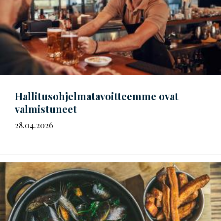
Hal­li­tus­oh­jel­ma­ta­voit­teem­me
ovat
valmistuneet
28.04.2026