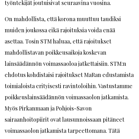
työntekijät joutuisivat seuraavina vuosina.
On mahdollista, että korona muuttuu taudiksi
muiden joukossa eikä rajoituksia voida enää
asettaa. Tosin STM haluaa, että rajoitukset
mahdollistavan poikkeusaikoja koskevan
lainsäädännön voimassaoloa jatkettaisiin. STM:n
ehdotus kohdistaisi rajoitukset MaRan edustamista
toimialoista erityisesti ravintoloihin. Vastustamme
poikkeuslainsäädännön voimassaolon jatkamista.
Myös Pirkanmaan ja Pohjois-Savon
sairaanhoitopiirit ovat lausunnoissaan pitäneet
voimassaolon jatkamista tarpeettomana. Tätä