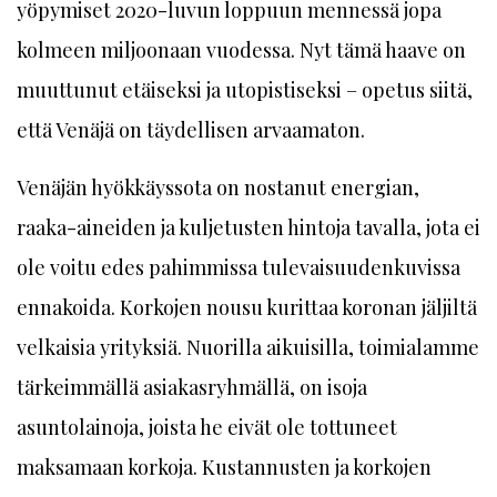
yöpymiset 2020-luvun loppuun mennessä jopa
kolmeen miljoonaan vuodessa. Nyt tämä haave on
muuttunut etäiseksi ja utopistiseksi – opetus siitä,
että Venäjä on täydellisen arvaamaton.
Venäjän hyökkäyssota on nostanut energian,
raaka-aineiden ja kuljetusten hintoja tavalla, jota ei
ole voitu edes pahimmissa tulevaisuudenkuvissa
ennakoida. Korkojen nousu kurittaa koronan jäljiltä
velkaisia yrityksiä. Nuorilla aikuisilla, toimialamme
tärkeimmällä asiakasryhmällä, on isoja
asuntolainoja, joista he eivät ole tottuneet
maksamaan korkoja. Kustannusten ja korkojen