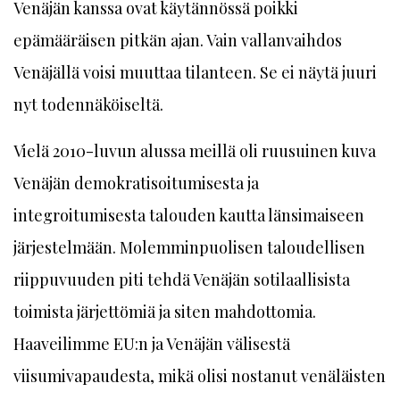
Venäjän kanssa ovat käytännössä poikki
epämääräisen pitkän ajan. Vain vallanvaihdos
Venäjällä voisi muuttaa tilanteen. Se ei näytä juuri
nyt todennäköiseltä.
Vielä 2010-luvun alussa meillä oli ruusuinen kuva
Venäjän demokratisoitumisesta ja
integroitumisesta talouden kautta länsimaiseen
järjestelmään. Molemminpuolisen taloudellisen
riippuvuuden piti tehdä Venäjän sotilaallisista
toimista järjettömiä ja siten mahdottomia.
Haaveilimme EU:n ja Venäjän välisestä
viisumivapaudesta, mikä olisi nostanut venäläisten