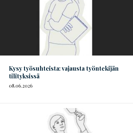
Kysy työsuhteista: vajausta työntekijän
tilityksissä
08.06.2026