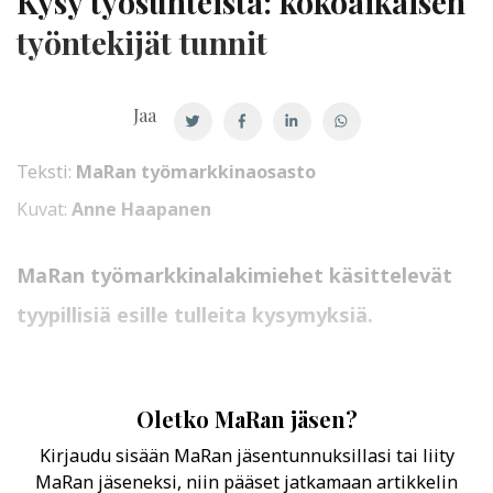
Kysy työsuhteista: kokoaikaisen
työntekijät tunnit
Jaa
Teksti:
MaRan työmarkkinaosasto
Kuvat:
Anne Haapanen
MaRan työmarkkinalakimiehet käsittelevät
tyypillisiä esille tulleita kysymyksiä.
Oletko MaRan jäsen?
Kirjaudu sisään MaRan jäsentunnuksillasi tai liity
MaRan jäseneksi, niin pääset jatkamaan artikkelin