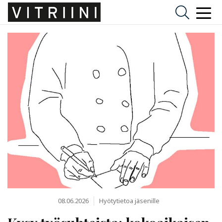
08.06.2026
Hyötytietoa jäsenille