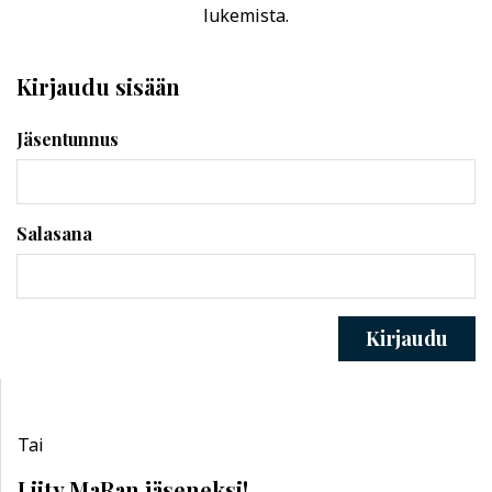
lukemista.
Kirjaudu sisään
Jäsentunnus
Salasana
Kirjaudu
Tai
Liity MaRan jäseneksi!