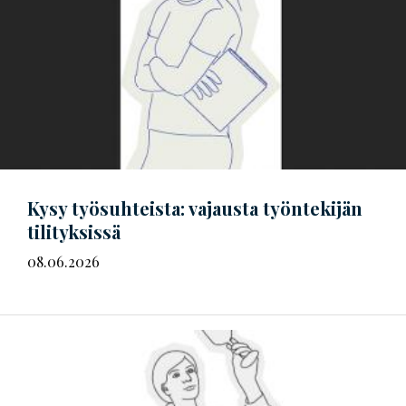
Kysy työsuhteista: vajausta työntekijän
tilityksissä
08.06.2026