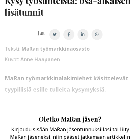
Kysy työsuhteista: osa-aikaisen
lisätunnit
Jaa
Teksti:
MaRan työmarkkinaosasto
Kuvat:
Anne Haapanen
MaRan työmarkkinalakimiehet käsittelevät
tyypillisiä esille tulleita kysymyksiä.
Oletko MaRan jäsen?
Kirjaudu sisään MaRan jäsentunnuksillasi tai liity
MaRan jäseneksi, niin pääset jatkamaan artikkelin