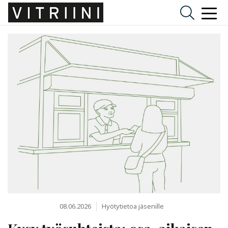
08.06.2026
Hyötytietoa jäsenille