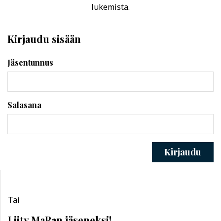
lukemista.
Kirjaudu sisään
Jäsentunnus
Salasana
Kirjaudu
Tai
Liity MaRan jäseneksi!