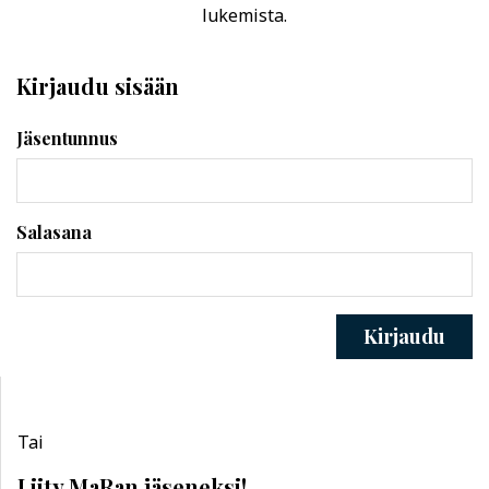
lukemista.
Kirjaudu sisään
Jäsentunnus
Salasana
Kirjaudu
Tai
Liity MaRan jäseneksi!