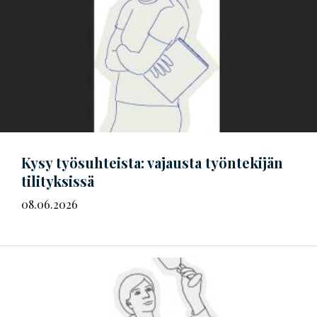
Kysy työsuhteista: vajausta työntekijän
tilityksissä
08.06.2026