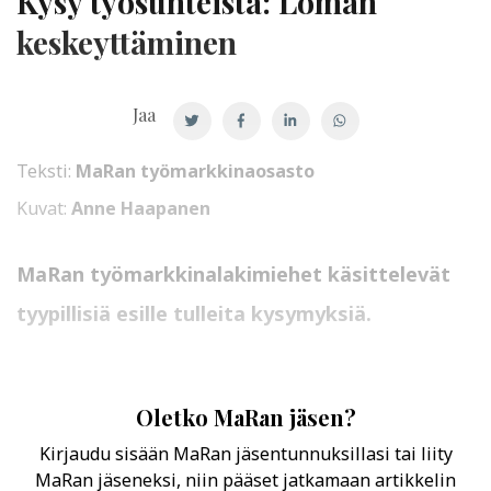
Kysy työsuhteista: Loman
keskeyttäminen
Jaa
Teksti:
MaRan työmarkkinaosasto
Kuvat:
Anne Haapanen
MaRan työmarkkinalakimiehet käsittelevät
tyypillisiä esille tulleita kysymyksiä.
Oletko MaRan jäsen?
Kirjaudu sisään MaRan jäsentunnuksillasi tai liity
MaRan jäseneksi, niin pääset jatkamaan artikkelin