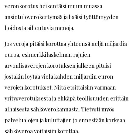
veronkorotus heikentäisi muun muassa
ansiotuloverokertymää ja lisäisi työttömyyden
hoidosta aiheutuvia menoja.
Jos veroja pitäisi korottaa yhteensä neljä miljardia
euroa, esimerkkilaskelman rajujen
arvonlisäverojen korotuksen jälkeen pitäisi
jostakin löytää vielä kahden miljardin euron
verojen korotukset. Niitä etsittäisiin varmaan
yritysverotuksesta ja ehkäpä teollisuuden erittäin
alhaisesta sähköverokannasta. Tietysti myös
palvelualojen ja kuluttajien jo ennestään korkeaa
sähköveroa voitaisiin korottaa.