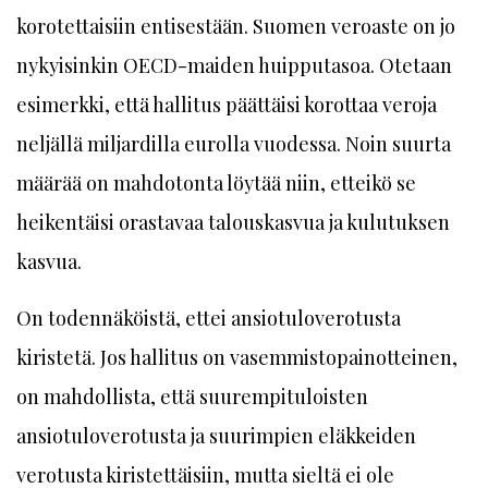
korotettaisiin entisestään. Suomen veroaste on jo
nykyisinkin OECD-maiden huipputasoa. Otetaan
esimerkki, että hallitus päättäisi korottaa veroja
neljällä miljardilla eurolla vuodessa. Noin suurta
määrää on mahdotonta löytää niin, etteikö se
heikentäisi orastavaa talouskasvua ja kulutuksen
kasvua.
On todennäköistä, ettei ansiotuloverotusta
kiristetä. Jos hallitus on vasemmistopainotteinen,
on mahdollista, että suurempituloisten
ansiotuloverotusta ja suurimpien eläkkeiden
verotusta kiristettäisiin, mutta sieltä ei ole