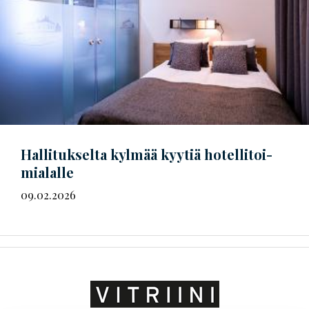
Hallitukselta kylmää kyytiä
ho­tel­li­toi­
mia­lal­le
09.02.2026