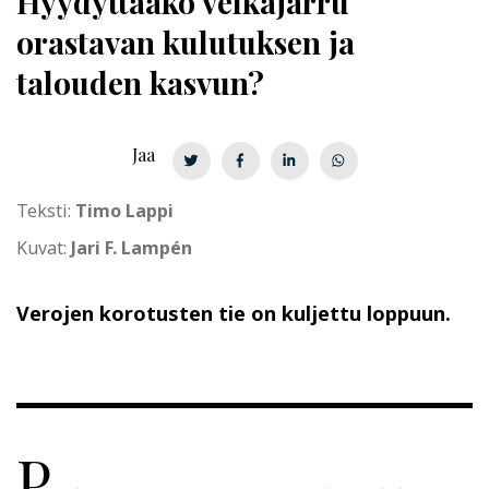
Hyydyttääkö velkajarru
orastavan kulutuksen ja
talouden kasvun?
Jaa
Teksti:
Timo Lappi
Kuvat:
Jari F. Lampén
Verojen korotusten tie on kuljettu loppuun.
P