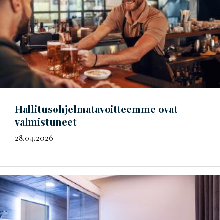
Hal­li­tus­oh­jel­ma­ta­voit­teem­me
ovat
valmistuneet
28.04.2026