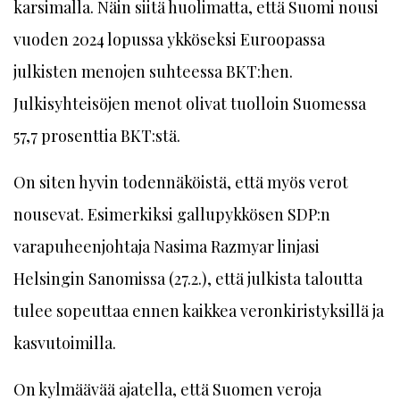
karsimalla. Näin siitä huolimatta, että Suomi nousi
vuoden 2024 lopussa ykköseksi Euroopassa
julkisten menojen suhteessa BKT:hen.
Julkisyhteisöjen menot olivat tuolloin Suomessa
57,7 prosenttia BKT:stä.
On siten hyvin todennäköistä, että myös verot
nousevat. Esimerkiksi gallupykkösen SDP:n
varapuheenjohtaja Nasima Razmyar linjasi
Helsingin Sanomissa (27.2.), että julkista taloutta
tulee sopeuttaa ennen kaikkea veronkiristyksillä ja
kasvutoimilla.
On kylmäävää ajatella, että Suomen veroja