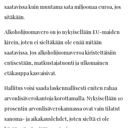
saatavissa kuin muutama sata miljoonaa euroa, jos
sitäkään.
Alkoholijuomavero on jo nykyisellään EU-maiden
kirein, joten ei sieltäkään ole enää mitään
saatavissa. Jos alkoholijuomaveroa kiristettäisiin
entisestään, matkustajatuonti ja ulkomainen
etäkauppa kasvaisivat.
Hallitus voisi saada laskennallisesti eniten rahaa
arvonlisäverokantoja korottamalla. Nykyisellään 10
prosentin arvonlisäverokannassa ovat vain tilatut
sanoma- ja aikakauslehdet, joten sieltä ei ole