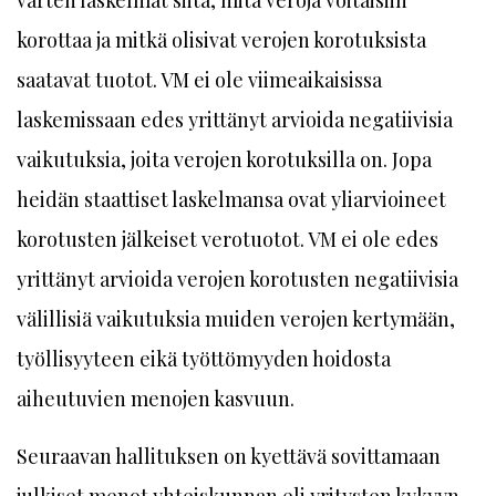
korottaa ja mitkä olisivat verojen korotuksista
saatavat tuotot. VM ei ole viimeaikaisissa
laskemissaan edes yrittänyt arvioida negatiivisia
vaikutuksia, joita verojen korotuksilla on. Jopa
heidän staattiset laskelmansa ovat yliarvioineet
korotusten jälkeiset verotuotot. VM ei ole edes
yrittänyt arvioida verojen korotusten negatiivisia
välillisiä vaikutuksia muiden verojen kertymään,
työllisyyteen eikä työttömyyden hoidosta
aiheutuvien menojen kasvuun.
Seuraavan hallituksen on kyettävä sovittamaan
julkiset menot yhteiskunnan eli yritysten kykyyn