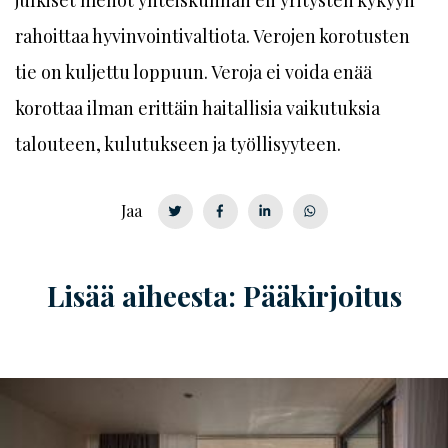
rahoittaa hyvinvointivaltiota. Verojen korotusten
tie on kuljettu loppuun. Veroja ei voida enää
korottaa ilman erittäin haitallisia vaikutuksia
talouteen, kulutukseen ja työllisyyteen.
Jaa
Lisää aiheesta: Pääkirjoitus