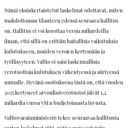
Nämä yksinkertaistetut laskelmat odottavat, miten
mahdottoman tilanteen edessä seuraava hallitus
on. Hallitus ei voi korottaa veroja miljardeilla
ilman, että sillä on erittäin haitallisia vaikutuksia
kulutukseen, muiden verojen kertymään ja
työllisyyteen. Valtio ei saisi laskennallisia
verotuottoja kulutuksen vähentyessä ja siirtyessä
muualle. Hyvänä osoituksena tästä on, että vuoden
2025 kertyneet arvonlisäverotuotot jäivät 1,2
miljardia euroa VM:n budjetoimasta luvusta.
Valtiovarainministeriö tekee seuraavaa hallitusta
varten laskelmat siitä, mitä veroja voitaisiin