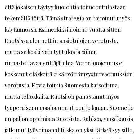
että jokaisen täytyy huolehtia toimeentulostaan
tekemällä töitä. Tämä strategia on toiminut myös
käytännössä. Esimerkiksi noin 10 vuotta sitten
Ruotsissa alennettiin ansiotulojen verotusta,
mutta se koski vain työtuloa ja siihen
rinnastettavaa yrittäjätuloa. Veronhuojennus ei
koskenut eläkkeitä eikä työttömyysturvaetuuksien
verotusta. Kovia toimia Suomesta katsottuna,
mutta tehokkaita. Ruotsi on panostanut myös
työperäiseen maahanmuuttoon jo kauan. Suomella
on paljon oppimista Ruotsista. Rohkea, vuosikausia
jatkunut työvoimapolitiikka on yksi tärkeä syy sille,