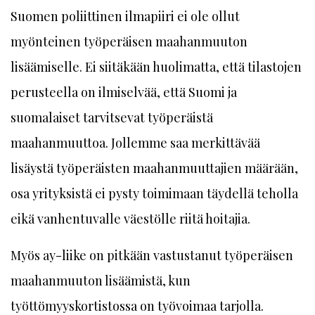
Suomen poliittinen ilmapiiri ei ole ollut
myönteinen työperäisen maahanmuuton
lisäämiselle. Ei siitäkään huolimatta, että tilastojen
perusteella on ilmiselvää, että Suomi ja
suomalaiset tarvitsevat työperäistä
maahanmuuttoa. Jollemme saa merkittävää
lisäystä työperäisten maahanmuuttajien määrään,
osa yrityksistä ei pysty toimimaan täydellä teholla
eikä vanhentuvalle väestölle riitä hoitajia.
Myös ay-liike on pitkään vastustanut työperäisen
maahanmuuton lisäämistä, kun
työttömyyskortistossa on työvoimaa tarjolla.