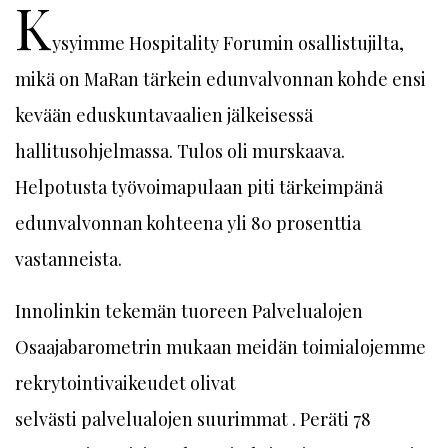
K
ysyimme Hospitality Forumin osallistujilta,
mikä on MaRan tärkein edunvalvonnan kohde ensi
kevään eduskuntavaalien jälkeisessä
hallitusohjelmassa. Tulos oli murskaava.
Helpotusta työvoimapulaan piti tärkeimpänä
edunvalvonnan kohteena yli 80 prosenttia
vastanneista.
Innolinkin tekemän tuoreen Palvelualojen
Osaajabarometrin mukaan meidän toimialojemme
rekrytointivaikeudet olivat
selvästi palvelualojen suurimmat . Peräti 78