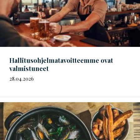
Hal­li­tus­oh­jel­ma­ta­voit­teem­me
ovat
valmistuneet
28.04.2026