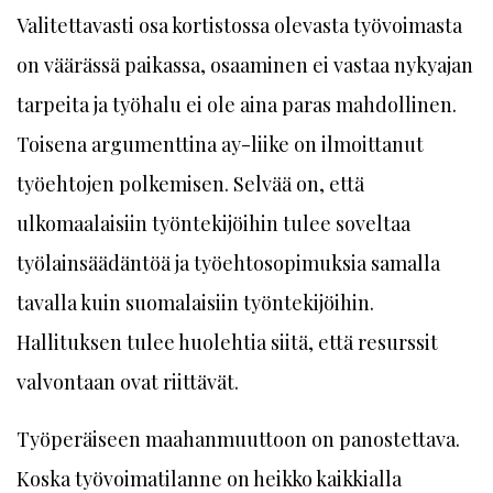
Valitettavasti osa kortistossa olevasta työvoimasta
on väärässä paikassa, osaaminen ei vastaa nykyajan
tarpeita ja työhalu ei ole aina paras mahdollinen.
Toisena argumenttina ay-liike on ilmoittanut
työehtojen polkemisen. Selvää on, että
ulkomaalaisiin työntekijöihin tulee soveltaa
työlainsäädäntöä ja työehtosopimuksia samalla
tavalla kuin suomalaisiin työntekijöihin.
Hallituksen tulee huolehtia siitä, että resurssit
valvontaan ovat riittävät.
Työperäiseen maahanmuuttoon on panostettava.
Koska työvoimatilanne on heikko kaikkialla