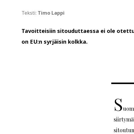
Teksti:
Timo Lappi
Tavoitteisiin sitouduttaessa ei ole otet
on EU:n syrjäisin kolkka.
S
uomi
siirtym
sitoutu