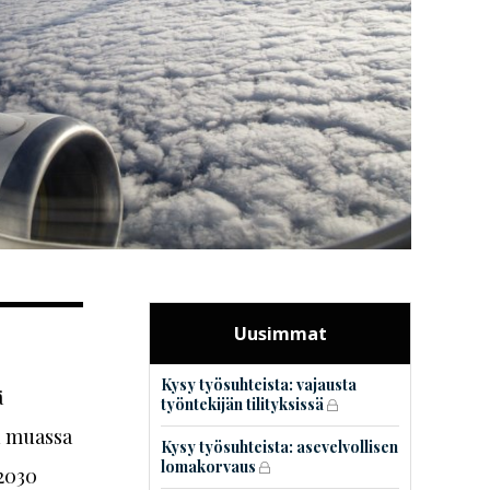
Uusimmat
Kysy työsuhteista: vajausta
ä
työntekijän tilityksissä
n muassa
Kysy työsuhteista: asevelvollisen
lomakorvaus
2030