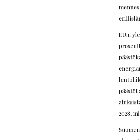
mennessä
erillisl
EU:n yle
prosent
päästöka
energia
lentolii
päästöt 
aluksist
2028, mi
Suomen 