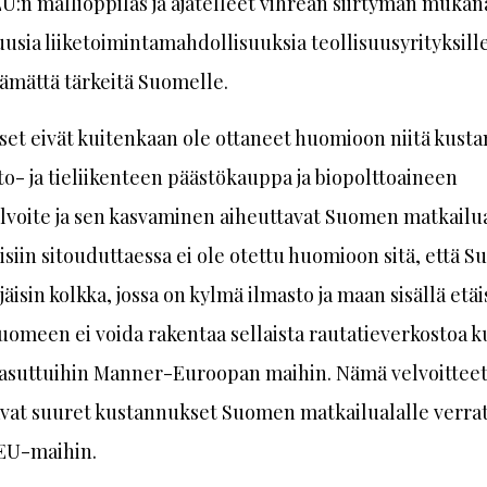
U:n mallioppilas ja ajatelleet vihreän siirtymän muka
usia liiketoimintamahdollisuuksia teollisuusyrityksill
tämättä tärkeitä Suomelle.
set eivät kuitenkaan ole ottaneet huomioon niitä kusta
nto- ja tieliikenteen päästökauppa ja biopolttoaineen
lvoite ja sen kasvaminen aiheuttavat Suomen matkailua
isiin sitouduttaessa ei ole otettu huomioon sitä, että S
jäisin kolkka, jossa on kylmä ilmasto ja maan sisällä etä
Suomeen ei voida rakentaa sellaista rautatieverkostoa k
i asuttuihin Manner-Euroopan maihin. Nämä velvoittee
avat suuret kustannukset Suomen matkailualalle verra
EU-maihin.