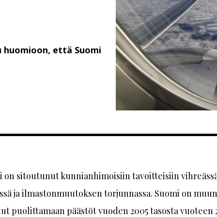
tu huomioon, että Suomi
 on sitoutunut kunnianhimoisiin tavoitteisiin vihreäss
ässä ja ilmastonmuutoksen torjunnassa. Suomi on muu
nut puolittamaan päästöt vuoden 2005 tasosta vuoteen 