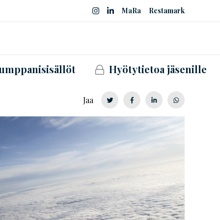
MaRa
Restamark
umppanisisällöt
Hyötytietoa jäsenille
Jaa