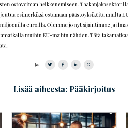
sten ostovoiman heikkenemiseen. Taakanjako­sek­to­rill
joutua esimerkiksi ostamaan päästöyksiköitä muilta E
 miljoonilla euroilla. Olemme jo nyt sijaintimme ja il
akamatkalla muihin EU-maihin nähden. Tätä takamatkaa 
ätä.
Jaa
Lisää aiheesta: Pääkirjoitus