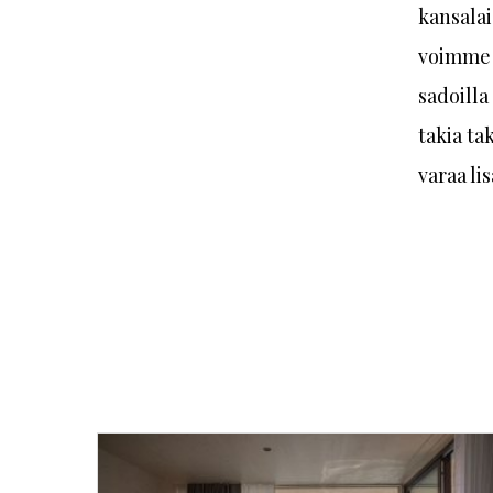
kansalai
voimme 
sadoilla
takia t
varaa lis