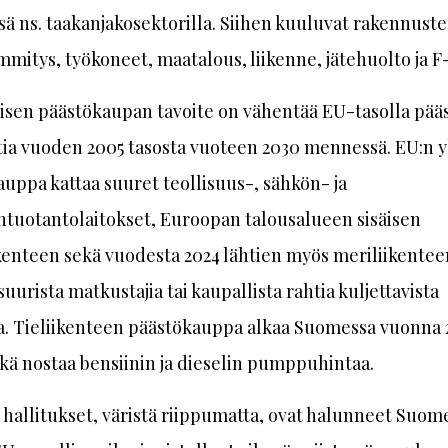
 ns. taakanjakosektorilla. Siihen kuuluvat rakennust
ämmitys, työkoneet, maatalous, liikenne, jätehuolto ja F
isen päästökaupan tavoite on vähentää EU-tasolla pääs
tia vuoden 2005 tasosta vuoteen 2030 mennessä. EU:n y
uppa kattaa suuret teollisuus-, sähkön- ja
ntuotantolaitokset, Euroopan talousalueen sisäisen
kenteen sekä vuodesta 2024 lähtien myös meriliikentee
suurista matkustajia tai kaupallista rahtia kuljettavista
a. Tieliikenteen päästökauppa alkaa Suomessa vuonna 2
kä nostaa bensiinin ja dieselin pumppuhintaa.
hallitukset, väristä riippumatta, ovat halunneet Suom