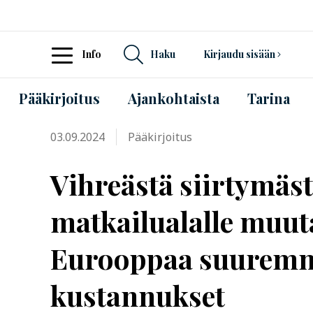
Info
Haku
Kirjaudu sisään
Pääkirjoitus
Ajankohtaista
Tarina
03.09.2024
Pääkirjoitus
Vihreästä siirtymä
matkailualalle muut
Eurooppaa suurem
kustannukset