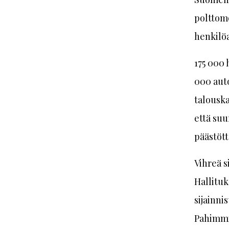
polttomo
henkilö
175 000 
000 auto
talouska
että suu
päästött
Vihreä s
Hallituk
sijainni
Pahimmil