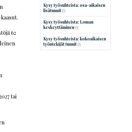
Kysy työsuhteista: osa-aikaisen
en
lisätunnit
-kaasut.
Kysy työsuhteista: Loman
keskeyttäminen
töjä 62
Kysy työsuhteista: kokoaikaisen
leinen
työntekijät tunnit
n
027 tai
en