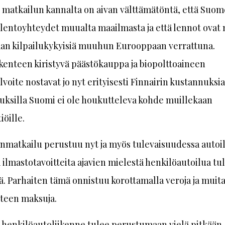
matkailun kannalta on aivan välttämätöntä, että Suo
t lentoyhteydet muualta maailmasta ja että lennot ovat
aan kilpailukykyisiä muuhun Eurooppaan verrattuna.
kenteen kiristyvä päästökauppa ja biopolttoaineen
lvoite nostavat jo nyt erityisesti Finnairin kustannuksia
uksilla Suomi ei ole houkutteleva kohde muillekaan
iöille.
nmatkailu perustuu nyt ja myös tulevaisuudessa autoi
 ilmastotavoitteita ajavien mielestä henkilöautoilua tu
. Parhaiten tämä onnistuu korottamalla veroja ja muit
nteen maksuja.
henkilöautoliikenne tulee perustumaan vielä pitkään