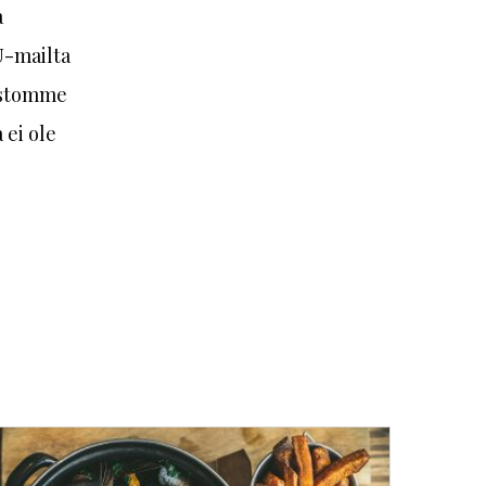
a
U-mailta
mastomme
ei ole