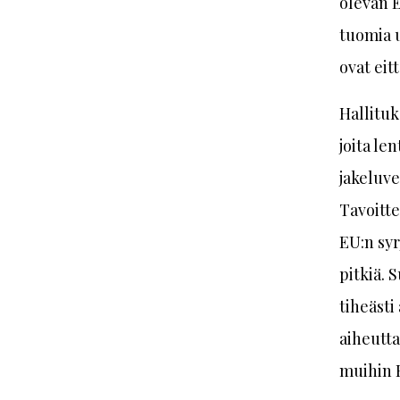
olevan E
tuomia u
ovat eit
Hallituk
joita le
jakeluve
Tavoitte
EU:n syr
pitkiä. 
tiheäst
aiheutt
muihin 