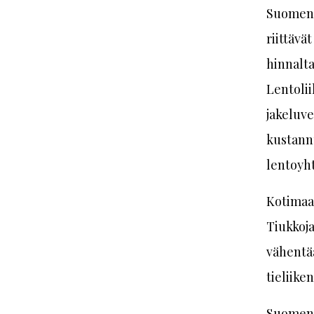
Suomen 
riittävä
hinnalt
Lentolii
jakeluve
kustann
lentoyht
Kotimaa
Tiukkoja
vähentää
tieliike
Suomen 