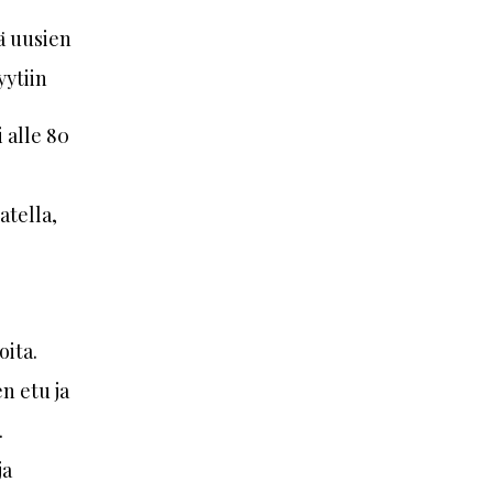
ä uusien
ytiin
 alle 80
atella,
oita.
n etu ja
.
ja