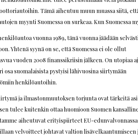
ottoriautoihin. Tämä aiheutuu muun muassa siitä, ett
autojen myynti Suomessa on surkeaa. Kun Suomessa my
henkilöautoa vuonna 1989, tänä vuonna jäädään selvästi
on. Yhtenä syynä on se, että Suomessa ei ole ollut
svua vuoden 2008 finanssikriisin jälkeen. On utopiaa aj
ri osa suomalaisista pystyisi lähivuosina siirtymään
ömiin henkilöautoihin.
iirtymä ja ilmastonmuutoksen torjunta ovat tärkeitä asi
sen tulee kuitenkin ottaa huomioon Suomen kansalline
stamme aiheutuvat erityispiirteet EU-edunvalvonnassa
laan velvoitteet johtavat valtion lisävelkaantumiseen 