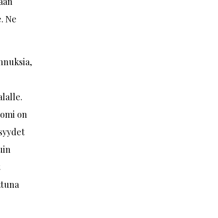
naan
e. Ne
nnuksia,
lalle.
uomi on
isyydet
uin
t
ttuna