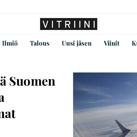
Ilmiö
Talous
Uusi jäsen
Viinit
K
stä Suomen
a
mat