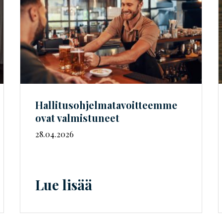
Hal­li­tus­oh­jel­ma­ta­voit­teem­me
ovat valmistuneet
28.04.2026
Lue lisää