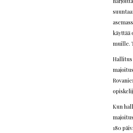
harjoitt
suuntaa
asemassa
käyttää 
muille. 
Hallitus
majoitus
Rovaniem
opiskelij
Kun hall
majoitus
180 päiv