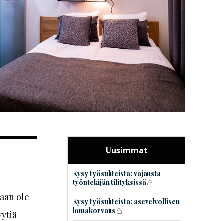
Uusimmat
Kysy työsuhteista: vajausta
työntekijän tilityksissä
aan ole
Kysy työsuhteista: asevelvollisen
lomakorvaus
yytiä