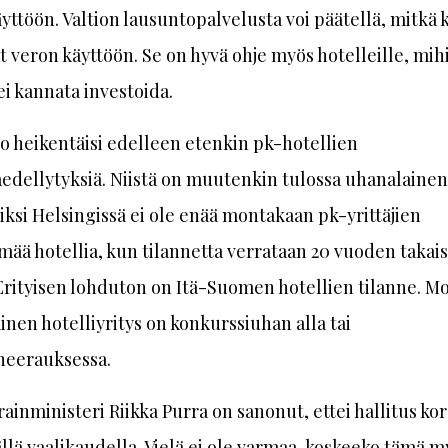
yttöön. Valtion lausuntopalvelusta voi päätellä, mitkä
at veron käyttöön. Se on hyvä ohje myös hotelleille, mih
ei kannata investoida.
o heikentäisi edelleen etenkin pk-hotellien
edellytyksiä. Niistä on muutenkin tulossa uhanalainen l
ksi Helsingissä ei ole enää montakaan pk-yrittäjien
mää hotellia, kun tilannetta verrataan 20 vuoden takai
Erityisen lohduton on Itä-Suomen hotellien tilanne. M
nen hotelliyritys on konkurssiuhan alla tai
neerauksessa.
rainministeri Riikka Purra on sanonut, ettei hallitus ko
ällä vaalikaudella. Vielä ei ole varmaa, koskeeko tämä m