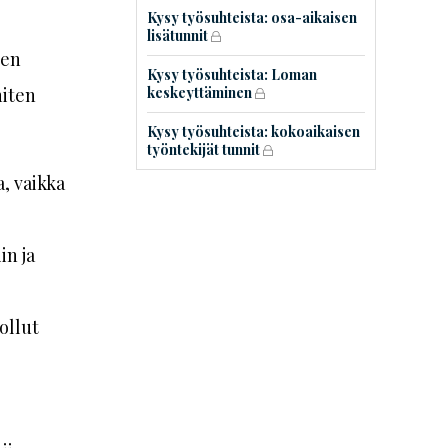
Kysy työsuhteista: osa-aikaisen
lisätunnit
sen
Kysy työsuhteista: Loman
niten
keskeyttäminen
Kysy työsuhteista: kokoaikaisen
työntekijät tunnit
a, vaikka
in ja
ollut