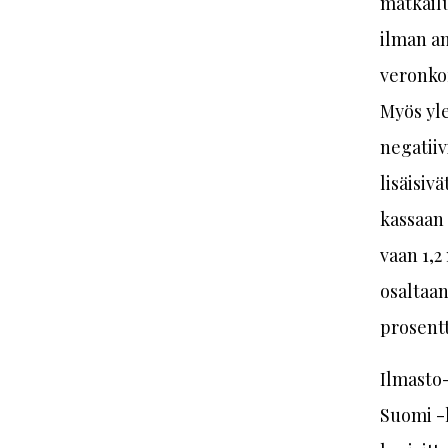
matkailu
ilman an
veronkor
Myös yle
negatiiv
lisäisiv
kassaan 
vaan 1,2
osaltaan
prosentt
Ilmasto-
Suomi -