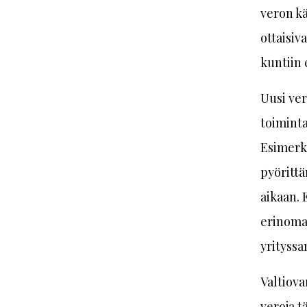
veron kä
ottaisiv
kuntiin 
Uusi ver
toiminta
Esimerki
pyörittä
aikaan. 
erinomai
yrityssa
Valtiova
veroja t