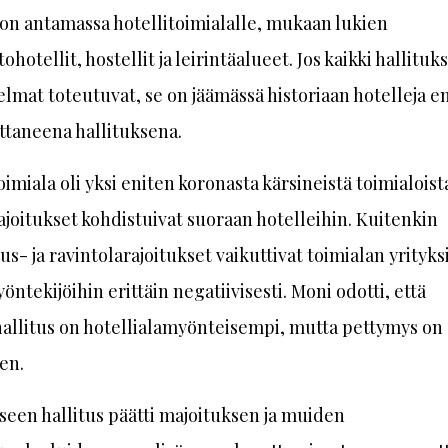
 on antamassa hotellitoimialalle, mukaan lukien
ohotellit, hostellit ja leirintäalueet. Jos kaikki hallituk
lmat toteutuvat, se on jäämässä historiaan hotelleja e
taneena hallituksena.
oimiala oli yksi eniten koronasta kärsineistä toimialoist
ajoitukset kohdistuivat suoraan hotelleihin. Kuitenkin
s- ja ravintolarajoitukset vaikuttivat toimialan yrityksi
yöntekijöihin erittäin negatiivisesti. Moni odotti, että
allitus on hotellialamyönteisempi, mutta pettymys on 
en.
seen hallitus päätti majoituksen ja muiden