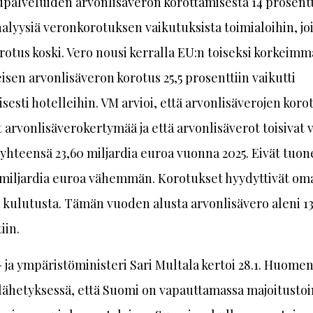
palveluiden arvonlisäveron korottamisesta 14 prosentt
alyysiä veronkorotuksen vaikutuksista toimialoihin, jo
otus koski. Vero nousi kerralla EU:n toiseksi korkeimm
isen arvonlisäveron korotus 25,5 prosenttiin vaikutti
isesti hotelleihin. VM arvioi, että arvonlisäverojen koro
ät arvonlisäverokertymää ja että arvonlisäverot toisivat 
yhteensä 23,60 miljardia euroa vuonna 2025. Eivät tuon
 miljardia euroa vähemmän. Korotukset hyydyttivät om
 kulutusta. Tämän vuoden alusta arvonlisävero aleni 13
iin.
 ja ympäristöministeri Sari Multala kertoi 28.1. Huome
lähetyksessä, että Suomi on vapauttamassa majoitusto