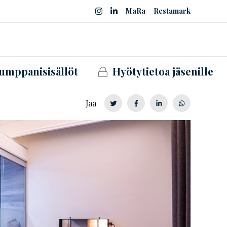
MaRa
Restamark
umppanisisällöt
Hyötytietoa jäsenille
Jaa