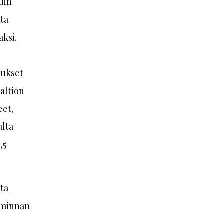
iin
ita
aksi.
tukset
valtion
eet,
alta
,5
nta
iminnan