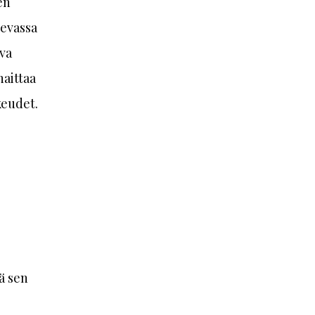
en
sevassa
va
haittaa
keudet.
ä sen