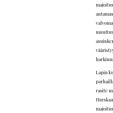
majoitus
antamass
valvoma
muuttuu 
asuinker
vääristy
harkinn
Lapin ku
parhaill
rasite m
Hurskaan
majoitus