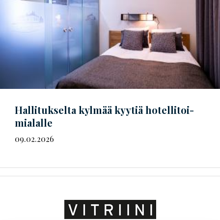
Hallitukselta kylmää kyytiä
ho­tel­li­toi­
mia­lal­le
09.02.2026