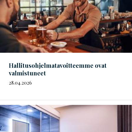
Hal­li­tus­oh­jel­ma­ta­voit­teem­me
ovat
valmistuneet
28.04.2026