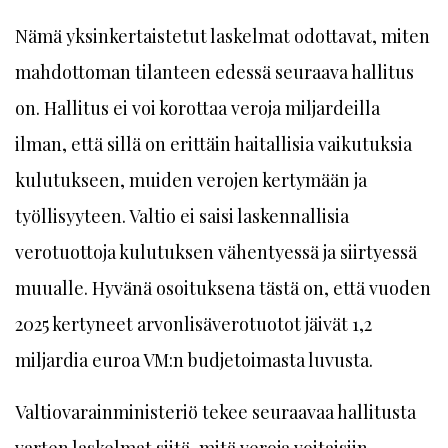
Nämä yksinkertaistetut laskelmat odottavat, miten
mahdottoman tilanteen edessä seuraava hallitus
on. Hallitus ei voi korottaa veroja miljardeilla
ilman, että sillä on erittäin haitallisia vaikutuksia
kulutukseen, muiden verojen kertymään ja
työllisyyteen. Valtio ei saisi laskennallisia
verotuottoja kulutuksen vähentyessä ja siirtyessä
muualle. Hyvänä osoituksena tästä on, että vuoden
2025 kertyneet arvonlisäverotuotot jäivät 1,2
miljardia euroa VM:n budjetoimasta luvusta.
Valtiovarainministeriö tekee seuraavaa hallitusta
varten laskelmat siitä, mitä veroja voitaisiin