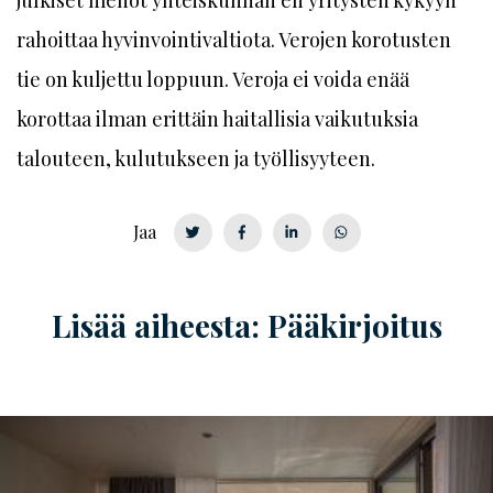
rahoittaa hyvinvointivaltiota. Verojen korotusten
tie on kuljettu loppuun. Veroja ei voida enää
korottaa ilman erittäin haitallisia vaikutuksia
talouteen, kulutukseen ja työllisyyteen.
Jaa
Lisää aiheesta: Pääkirjoitus