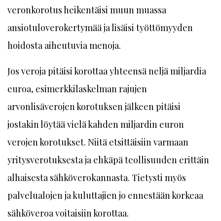
veronkorotus heikentäisi muun muassa
ansiotuloverokertymää ja lisäisi työttömyyden
hoidosta aiheutuvia menoja.
Jos veroja pitäisi korottaa yhteensä neljä miljardia
euroa, esimerkkilaskelman rajujen
arvonlisäverojen korotuksen jälkeen pitäisi
jostakin löytää vielä kahden miljardin euron
verojen korotukset. Niitä etsittäisiin varmaan
yritysverotuksesta ja ehkäpä teollisuuden erittäin
alhaisesta sähköverokannasta. Tietysti myös
palvelualojen ja kuluttajien jo ennestään korkeaa
sähköveroa voitaisiin korottaa.