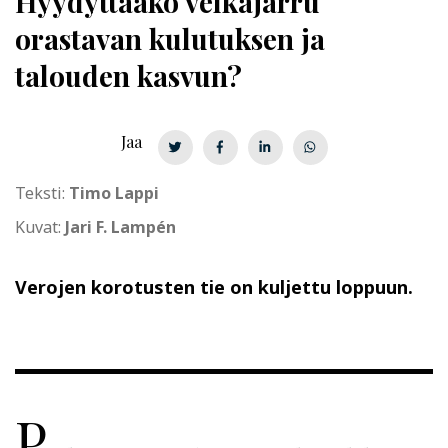
Hyydyttääkö velkajarru
orastavan kulutuksen ja
talouden kasvun?
Jaa
Teksti:
Timo Lappi
Kuvat:
Jari F. Lampén
Verojen korotusten tie on kuljettu loppuun.
P