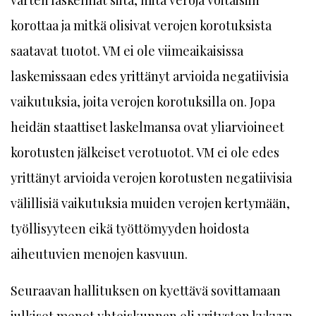
korottaa ja mitkä olisivat verojen korotuksista
saatavat tuotot. VM ei ole viimeaikaisissa
laskemissaan edes yrittänyt arvioida negatiivisia
vaikutuksia, joita verojen korotuksilla on. Jopa
heidän staattiset laskelmansa ovat yliarvioineet
korotusten jälkeiset verotuotot. VM ei ole edes
yrittänyt arvioida verojen korotusten negatiivisia
välillisiä vaikutuksia muiden verojen kertymään,
työllisyyteen eikä työttömyyden hoidosta
aiheutuvien menojen kasvuun.
Seuraavan hallituksen on kyettävä sovittamaan
julkiset menot yhteiskunnan eli yritysten kykyyn