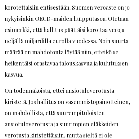
korotettaisiin entisestään. Suomen veroaste on jo
nykyisinkin OECD-maiden huipputasoa. Otetaan
esimerkki, että hallitus päättäisi korottaa veroja
neljällä miljardilla eurolla vuodessa. Noin suurta
määrää on mahdotonta löytää niin, etteikö se
heikentäisi orastavaa talouskasvua ja kulutuksen
kasvua.
On todennäköistä, ettei ansiotuloverotusta
kiristetä. Jos hallitus on vasemmistopainotteinen,
on mahdollista, että suurempituloisten
ansiotuloverotusta ja suurimpien eläkkeiden
verotusta kiristettäisiin, mutta sieltä ei ole