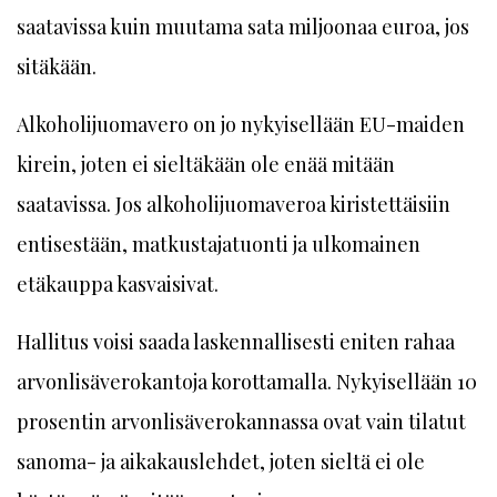
saatavissa kuin muutama sata miljoonaa euroa, jos
sitäkään.
Alkoholijuomavero on jo nykyisellään EU-maiden
kirein, joten ei sieltäkään ole enää mitään
saatavissa. Jos alkoholijuomaveroa kiristettäisiin
entisestään, matkustajatuonti ja ulkomainen
etäkauppa kasvaisivat.
Hallitus voisi saada laskennallisesti eniten rahaa
arvonlisäverokantoja korottamalla. Nykyisellään 10
prosentin arvonlisäverokannassa ovat vain tilatut
sanoma- ja aikakauslehdet, joten sieltä ei ole