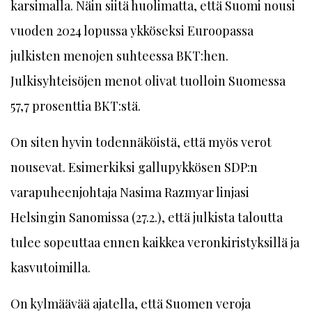
karsimalla. Näin siitä huolimatta, että Suomi nousi
vuoden 2024 lopussa ykköseksi Euroopassa
julkisten menojen suhteessa BKT:hen.
Julkisyhteisöjen menot olivat tuolloin Suomessa
57,7 prosenttia BKT:stä.
On siten hyvin todennäköistä, että myös verot
nousevat. Esimerkiksi gallupykkösen SDP:n
varapuheenjohtaja Nasima Razmyar linjasi
Helsingin Sanomissa (27.2.), että julkista taloutta
tulee sopeuttaa ennen kaikkea veronkiristyksillä ja
kasvutoimilla.
On kylmäävää ajatella, että Suomen veroja