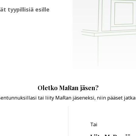
tyypillisiä esille
Oletko MaRan jäsen?
ntunnuksillasi tai liity MaRan jäseneksi, niin pääset jatk
Tai