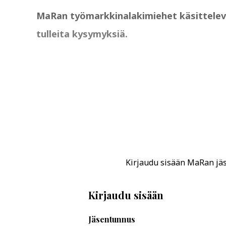
MaRan työmarkkinalakimiehet käsittelevät 
tulleita kysymyksiä.
Kirjaudu sisään MaRan jäse
Kirjaudu sisään
Jäsentunnus