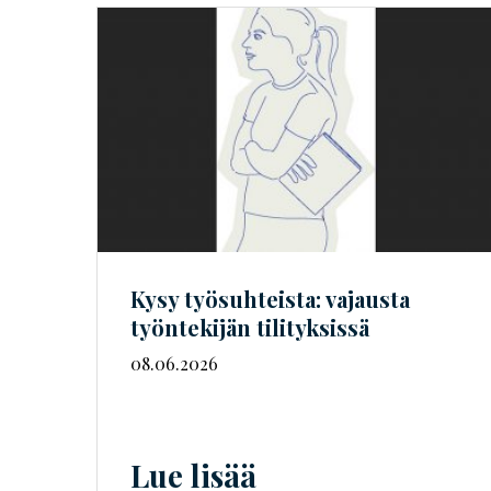
Kysy työsuhteista: vajausta
työntekijän tilityksissä
08.06.2026
Lue lisää