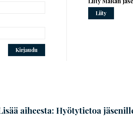
Liity MaRan jäs
Liity
Kirjaudu
Lisää aiheesta: Hyötytietoa jäsenill