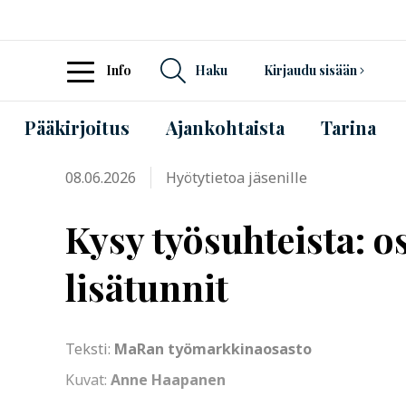
Info
Haku
Kirjaudu sisään
Pääkirjoitus
Ajankohtaista
Tarina
08.06.2026
Hyötytietoa jäsenille
Kysy työsuhteista: o
lisätunnit
Teksti:
MaRan työmarkkinaosasto
Kuvat:
Anne Haapanen