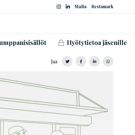
MaRa
Restamark
umppanisisällöt
Hyötytietoa jäsenille
Jaa