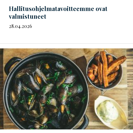
Hal­li­tus­oh­jel­ma­ta­voit­teem­me
ovat
valmistuneet
28.04.2026