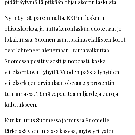
pidättäytymällä pitkään ohjauskoron laskusta.
Nyt näyttää paremmalta. EKP on laskenut
ohjauskorkoa, ja uutta koronlaskua odotetaan jo
lokakuussa. Suomen asuntolainavelallisten korot
ovat lähteneet alenemaan. Tämä vaikuttaa
Suomessa positiivisesti ja nopeasti, koska
viitekorot ovat lyhyitä. Vuoden päästä lyhyiden
viitekorkojen arvioidaan olevan 2,5 prosentin
tuntumassa. Tämä vapauttaa miljardeja euroja
kulutukseen.
Kun kulutus Suomessa ja muissa Suomelle
tärkeissä vientimaissa kasvaa, myös yritysten