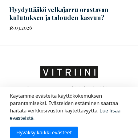
Hyydyttääkö velkajarru orastavan
kulutuksen ja talouden kasvun?
18.03.2026
Vitriini on MaRa ry:n ammatti- ja järjestölehti, joka on
suunnattu matkailu- ja ravintola-alan yrittäjille ja
Käytämme evästeitä käyttökokemuksen
liikkeenjohdolle. Vitriini kertoo yrityksistä ja niiden
parantamiseksi. Evästeiden estäminen saattaa
toimintaympäristöstä.
haitata verkkosivuston käytettävyyttä.
Lue lisää
evästeistä
.
Merimiehenkatu 29, 00150 Helsinki
Hyväksy kaikki evästeet
09 6220 200