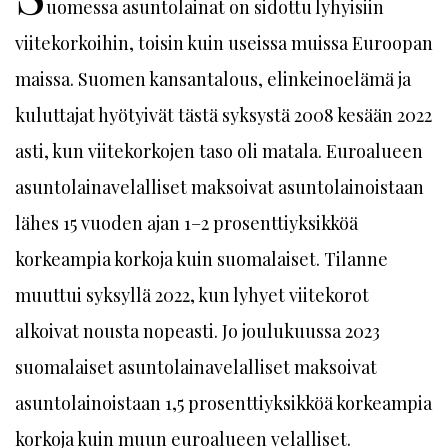
uomessa asuntolainat on sidottu lyhyisiin
viitekorkoihin, toisin kuin useissa muissa Euroopan
maissa. Suomen kansantalous, elinkeinoelämä ja
kuluttajat hyötyivät tästä syksystä 2008 kesään 2022
asti, kun viitekorkojen taso oli matala. Euroalueen
asuntolainavelalliset maksoivat asuntolainoistaan
lähes 15 vuoden ajan 1–2 prosenttiyksikköä
korkeampia korkoja kuin suomalaiset. Tilanne
muuttui syksyllä 2022, kun lyhyet viitekorot
alkoivat nousta nopeasti. Jo joulukuussa 2023
suomalaiset asuntolainavelalliset maksoivat
asuntolainoistaan 1,5 prosenttiyksikköä korkeampia
korkoja kuin muun euroalueen velalliset.