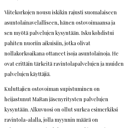
Viitekorkojen nousu iskikin rajusti suomalaiseen
asuntolainavelalliseen, hänen ostovoimaansa ja
sen myötä palvelujen kysyntään. Isku kohdistui
pahiten nuoriin aikuisiin, jotka olivat
nollakorkoaikana ottaneet isoja asuntolainoja. He
ovat erittäin tärkeitä ravintolapalvelujen ja muiden
palvelujen käyttäjiä.
Kuluttajien ostovoiman supistuminen on
heijastunut MaRan jäsenyritysten palvelujen
kysyntään. Alkuvuosi on ollut surkea esimerkiksi
ravintola-alalla, jolla myynnin määrä on