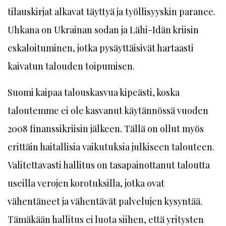
tilauskirjat alkavat täyttyä ja työllisyyskin paranee.
Uhkana on Ukrainan sodan ja Lähi-Idän kriisin
eskaloituminen, jotka pysäyttäisivät hartaasti
kaivatun talouden toipumisen.
Suomi kaipaa talouskasvua kipeästi, koska
taloutemme ei ole kasvanut käytännössä vuoden
2008 finanssikriisin jälkeen. Tällä on ollut myös
erittäin haitallisia vaikutuksia julkiseen talouteen.
Valitettavasti hallitus on tasapainottanut taloutta
useilla verojen korotuksilla, jotka ovat
vähentäneet ja vähentävät palvelujen kysyntää.
Tämäkään hallitus ei luota siihen, että yritysten