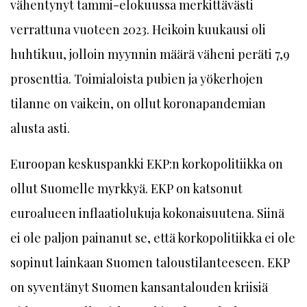
vähentynyt tammi-elokuussa merkittävästi
verrattuna vuoteen 2023. Heikoin kuukausi oli
huhtikuu, jolloin myynnin määrä väheni peräti 7,9
prosenttia. Toimialoista pubien ja yökerhojen
tilanne on vaikein, on ollut koronapandemian
alusta asti.
Euroopan keskuspankki EKP:n korkopolitiikka on
ollut Suomelle myrkkyä. EKP on katsonut
euroalueen inflaatiolukuja kokonaisuutena. Siinä
ei ole paljon painanut se, että korkopolitiikka ei ole
sopinut lainkaan Suomen taloustilanteeseen. EKP
on syventänyt Suomen kansantalouden kriisiä