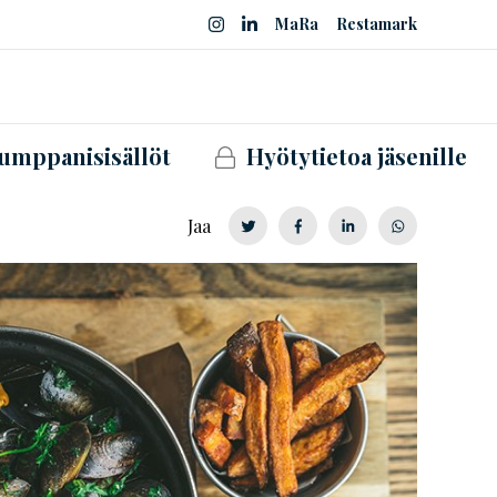
MaRa
Restamark
umppanisisällöt
Hyötytietoa jäsenille
Jaa