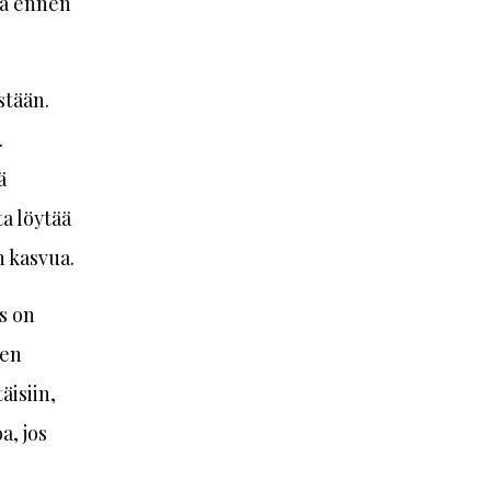
taa ennen
stään.
.
ä
a löytää
n kasvua.
s on
ten
äisiin,
a, jos