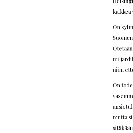
Helsingi
kaikkea 
On kylmä
Suomen 
Otetaan 
miljardi
niin, et
On toden
vasemmi
ansiotul
mutta si
sitäkään