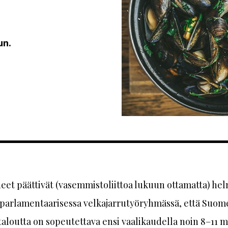
un.
eet päättivät (vasemmistoliittoa lukuun ottamatta) he
 parlamentaarisessa velkajarrutyöryhmässä, että Suom
 taloutta on sopeutettava ensi vaalikaudella noin 8–11 mi