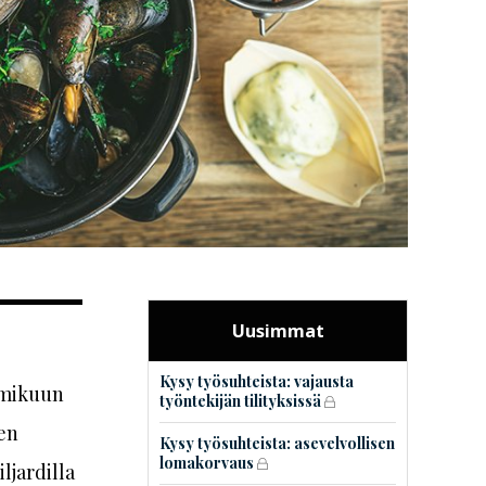
Uusimmat
Kysy työsuhteista: vajausta
lmikuun
työntekijän tilityksissä
en
Kysy työsuhteista: asevelvollisen
lomakorvaus
ljardilla