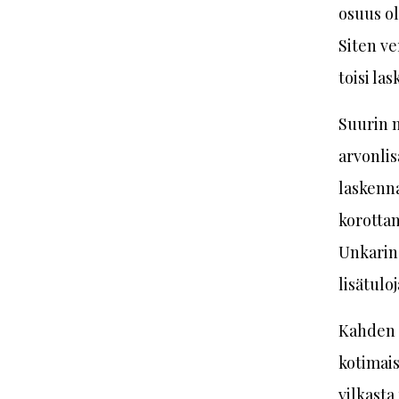
osuus ol
Siten ve
toisi la
Suurin m
arvonlis
laskenna
korotta
Unkarin 
lisätuloj
Kahden m
kotimais
vilkasta