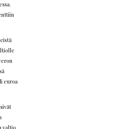
essa.
nttiin
eistä
ltiolle
 veron
sä
di euroa
sivät
n
 valtio