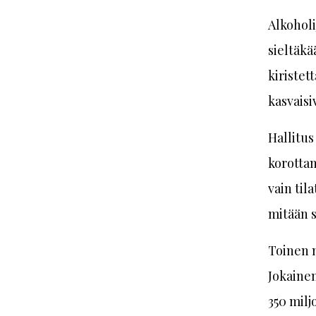
Alkoholi
sieltäkä
kiristet
kasvaisi
Hallitus
korottam
vain til
mitään s
Toinen m
Jokainen
350 milj