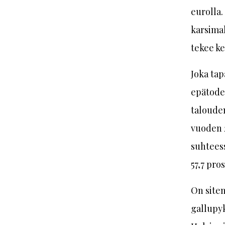
eurolla.
karsimal
tekee ke
Joka tap
epätoden
talouden
vuoden 
suhteess
57,7 pro
On siten
gallupy