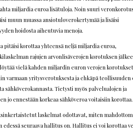
 kahta miljardia euroa lisätuloja. Noin suuri veronkorotu
isi muun muassa ansiotuloverokertymää ja lisäisi
yyden hoidosta aiheutuvia menoja.
ja pitäisi korottaa yhteensä neljä miljardia euroa,
ilaskelman rajujen arvonlisäverojen korotuksen jälkeen
 löytää vielä kahden miljardin euron verojen korotukset.
siin varmaan yritysverotuksesta ja ehkäpä teollisuuden 
ta sähköverokannasta. Tietysti myös palvelualojen ja
ien jo ennestään korkeaa sähköveroa voitaisiin korottaa.
sinkertaistetut laskelmat odottavat, miten mahdotto
n edessä seuraava hallitus on. Hallitus ei voi korottaa v