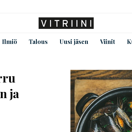
Ilmiö
Talous
Uusi jäsen
Viinit
K
rru
n ja