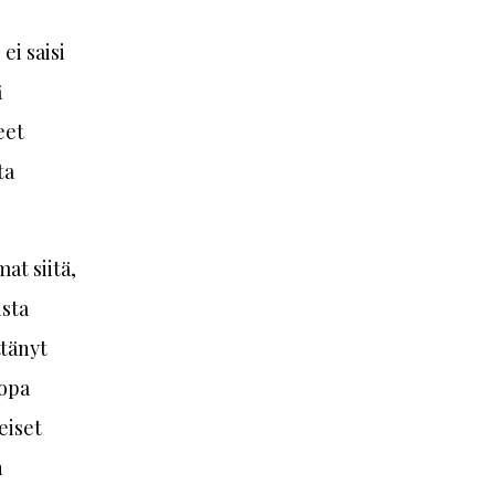
ei saisi
ä
eet
ta
at siitä,
ista
ttänyt
Jopa
eiset
n