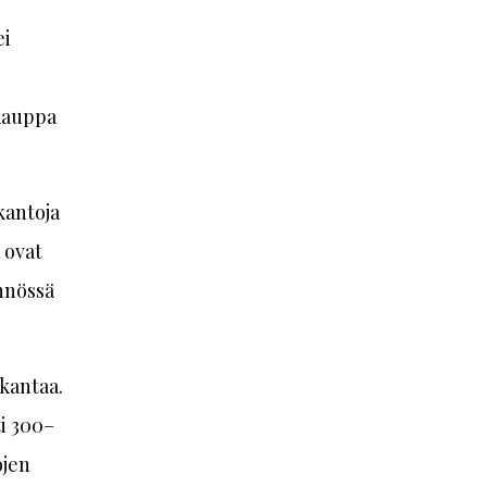
ei
äkauppa
kantoja
 ovat
ännössä
okantaa.
ti 300–
ojen