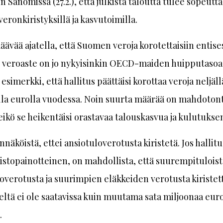
n Sanomissa (27.2.), että julkista taloutta tulee sopeut
veronkiristyksillä ja kasvutoimilla.
ävää ajatella, että Suomen veroja korotettaisiin entise
veroaste on jo nykyisinkin OECD-maiden huipputasoa
esimerkki, että hallitus päättäisi korottaa veroja neljäll
lla eurolla vuodessa. Noin suurta määrää on mahdotont
teikö se heikentäisi orastavaa talouskasvua ja kulutukse
näköistä, ettei ansiotuloverotusta kiristetä. Jos hallitu
stopainotteinen, on mahdollista, että suurempitulois
overotusta ja suurimpien eläkkeiden verotusta kiristett
eltä ei ole saatavissa kuin muutama sata miljoonaa euro
.