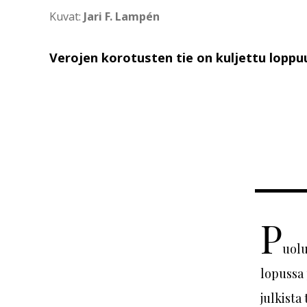
Kuvat:
Jari F. Lampén
Verojen korotusten tie on kuljettu loppu
P
uolu
lopussa
julkista