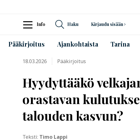
Info
Haku
Kirjaudu sisään
Pääkirjoitus
Ajankohtaista
Tarina
18.03.2026
Pääkirjoitus
Hyydyttääkö velkaja
orastavan kulutukse
talouden kasvun?
Teksti:
Timo Lappi