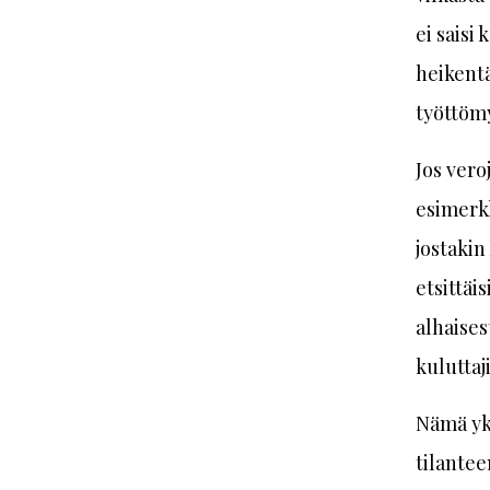
ei saisi
heikentä
työttöm
Jos vero
esimerkk
jostakin
etsittäi
alhaises
kuluttaj
Nämä yk
tilantee