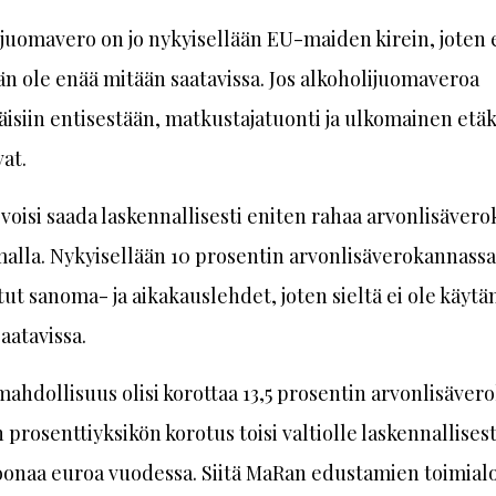
juomavero on jo nykyisellään EU-maiden kirein, joten 
än ole enää mitään saatavissa. Jos alkoholijuomaveroa
täisiin entisestään, matkustajatuonti ja ulkomainen et
vat.
 voisi saada laskennallisesti eniten rahaa arvonlisävero
alla. Nykyisellään 10 prosentin arvonlisäverokannassa
atut sanoma- ja aikakauslehdet, joten sieltä ei ole käyt
aatavissa.
ahdollisuus olisi korottaa 13,5 prosentin arvonlisäver
 prosenttiyksikön korotus toisi valtiolle laskennallises
oonaa euroa vuodessa. Siitä MaRan edustamien toimial