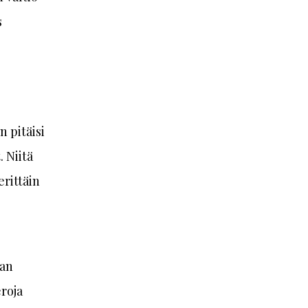
s
 pitäisi
 Niitä
erittäin
man
eroja