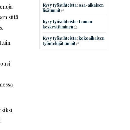
Kysy työsuhteista: osa-aikaisen
menoja
lisätunnit
en siitä
Kysy työsuhteista: Loman
s.
keskeyttäminen
Kysy työsuhteista: kokoaikaisen
ttäin
työntekijät tunnit
nousi
omessa
kiksi
i