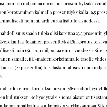
isi noin 100 miljoonaa euroa per prosenttiyksikkö vuod
ron korottaminen kolmella prosenttiyksiköllä 16,5 prose
skennallisesti noin miljardi euroa lisätuloja vuodessa.
ahdollisuus saada tuloja olisi korottaa 25,5 prosentin yl
äverokantaa. Jokainen prosenttiyksikön korotus toisi va
llisesti noin 650–700 miljoonaa euroa vuodessa. Siten
minen samalle, EU-maiden korkeimmalle tasolle yhdes
kanssa (27 prosenttia) toisi laskennallisesti noin miljar
a.
iljardin euron korotukset arvonlisäveroihin hyydyttäi
en kulutuksen. Se hyödyttäisi suomalaisten entisestää
 ulkomaanmatkailua ja ulkomaista verkkokauppaa. Siten