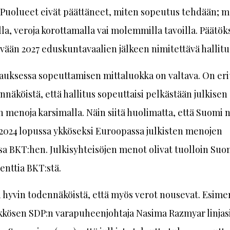
 Puolueet eivät päättäneet, miten sopeutus tehdään; 
la, veroja korottamalla vai molemmilla tavoilla. Päätöks
vään 2027 eduskuntavaalien jälkeen nimitettävä hallitu
auksessa sopeuttamisen mittaluokka on valtava. On eri
näköistä, että hallitus sopeuttaisi pelkästään julkisen
 menoja karsimalla. Näin siitä huolimatta, että Suomi 
2024 lopussa ykköseksi Euroopassa julkisten menojen
a BKT:hen. Julkisyhteisöjen menot olivat tuolloin Su
senttia BKT:stä.
 hyvin todennäköistä, että myös verot nousevat. Esimer
kkösen SDP:n varapuheenjohtaja Nasima Razmyar linjas