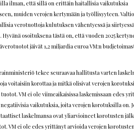
lla ilman, että sillä on erittäin haitallisia vaikutuksia
een, muiden verojen kertymään ja työllisyyteen. Valtio 
llisia verotuottoja kulutuksen vähentyessä ja siirtyess
 Hyvänä osoituksena tästä on, että vuoden 2025 kertyn
äverotuotot jäivät 1,2 miljardia euroa VM:n budjetoimas
rainministeriö tekee seuraavaa hallitusta varten laskelm
oja voitaisiin korottaa ja mitkä olisivat verojen korotuks
 tuotot. VM ei ole viimeaikaisissa laskemissaan edes yri
 negatiivisia vaikutuksia, joita verojen korotuksilla on. 
taattiset laskelmansa ovat yliarvioineet korotusten jälk
ot. VM ei ole edes yrittänyt arvioida verojen korotuste