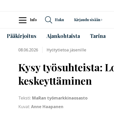
Info
Haku
Kirjaudu sisään
Pääkirjoitus
Ajankohtaista
Tarina
08.06.2026
Hyötytietoa jäsenille
Kysy työsuhteista: 
keskeyttäminen
Teksti:
MaRan työmarkkinaosasto
Kuvat:
Anne Haapanen