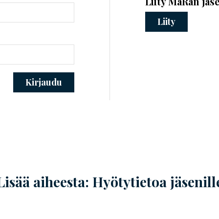
Liity MaRan jäs
Liity
Kirjaudu
Lisää aiheesta: Hyötytietoa jäsenill