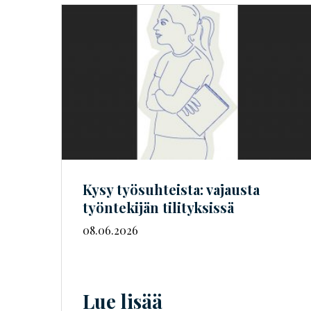
Kysy työsuhteista: vajausta
työntekijän tilityksissä
08.06.2026
Lue lisää