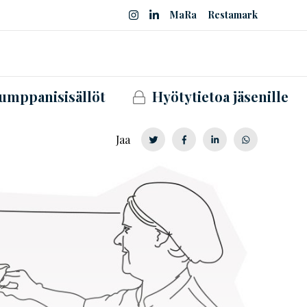
MaRa
Restamark
umppanisisällöt
Hyötytietoa jäsenille
Jaa