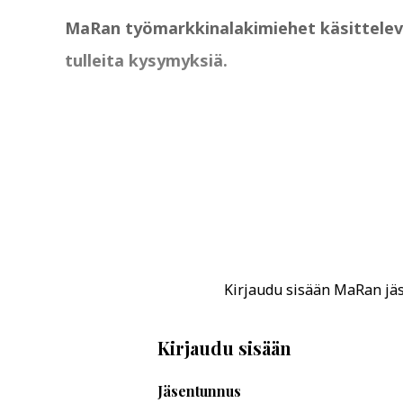
MaRan työmarkkinalakimiehet käsittelevät 
tulleita kysymyksiä.
Kirjaudu sisään MaRan jäse
Kirjaudu sisään
Jäsentunnus