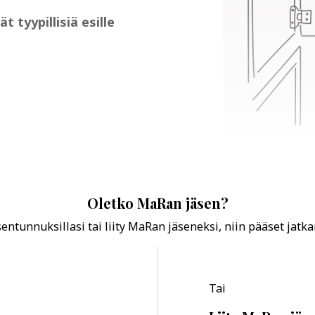
tyypillisiä esille
Oletko MaRan jäsen?
ntunnuksillasi tai liity MaRan jäseneksi, niin pääset jatk
Tai