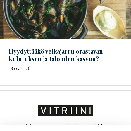
Hyydyttääkö velkajarru orastavan
kulutuksen ja talouden kasvun?
18.03.2026
Vitriini on MaRa ry:n ammatti- ja järjestölehti, joka on