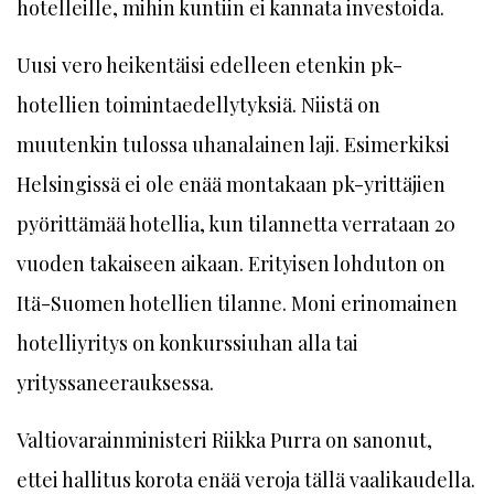
hotelleille, mihin kuntiin ei kannata investoida.
Uusi vero heikentäisi edelleen etenkin pk-
hotellien toimintaedellytyksiä. Niistä on
muutenkin tulossa uhanalainen laji. Esimerkiksi
Helsingissä ei ole enää montakaan pk-yrittäjien
pyörittämää hotellia, kun tilannetta verrataan 20
vuoden takaiseen aikaan. Erityisen lohduton on
Itä-Suomen hotellien tilanne. Moni erinomainen
hotelliyritys on konkurssiuhan alla tai
yrityssaneerauksessa.
Valtiovarainministeri Riikka Purra on sanonut,
ettei hallitus korota enää veroja tällä vaalikaudella.