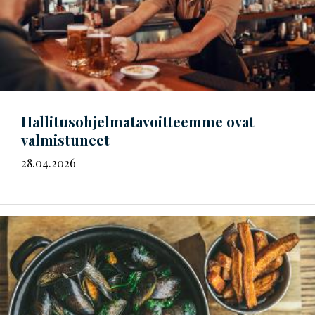
Hal­li­tus­oh­jel­ma­ta­voit­teem­me
ovat
valmistuneet
28.04.2026