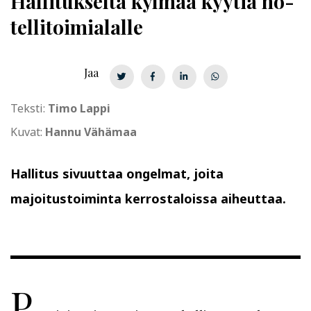
Hallitukselta kylmää kyytiä
ho­
tel­li­toi­mia­lal­le
Jaa
Teksti:
Timo Lappi
Kuvat:
Hannu Vähämaa
Hallitus sivuuttaa ongelmat, joita
majoitustoiminta kerrostaloissa aiheuttaa.
P