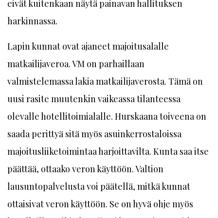
eivät kuitenkaan näytä painavan hallituksen
harkinnassa.
Lapin kunnat ovat ajaneet majoitusalalle
matkailijaveroa. VM on parhaillaan
valmistelemassa lakia matkailijaverosta. Tämä on
uusi rasite muutenkin vaikeassa tilanteessa
olevalle hotellitoimialalle. Hurskaana toiveena on
saada perittyä sitä myös asuinkerrostaloissa
majoitusliiketoimintaa harjoittavilta. Kunta saa itse
päättää, ottaako veron käyttöön. Valtion
lausuntopalvelusta voi päätellä, mitkä kunnat
ottaisivat veron käyttöön. Se on hyvä ohje myös