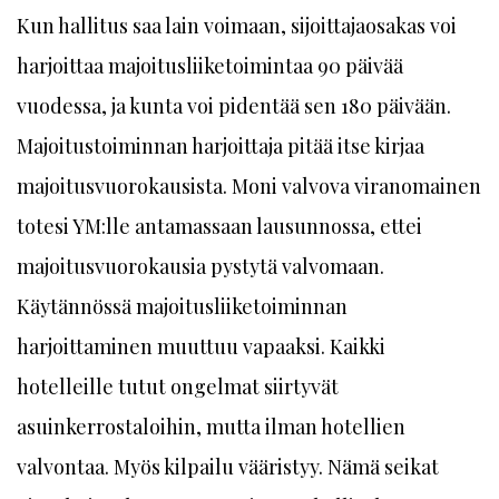
Kun hallitus saa lain voimaan, sijoittajaosakas voi
harjoittaa majoitusliiketoimintaa 90 päivää
vuodessa, ja kunta voi pidentää sen 180 päivään.
Majoitustoiminnan harjoittaja pitää itse kirjaa
majoitusvuorokausista. Moni valvova viranomainen
totesi YM:lle antamassaan lausunnossa, ettei
majoitusvuorokausia pystytä valvomaan.
Käytännössä majoitusliiketoiminnan
harjoittaminen muuttuu vapaaksi. Kaikki
hotelleille tutut ongelmat siirtyvät
asuinkerrostaloihin, mutta ilman hotellien
valvontaa. Myös kilpailu vääristyy. Nämä seikat