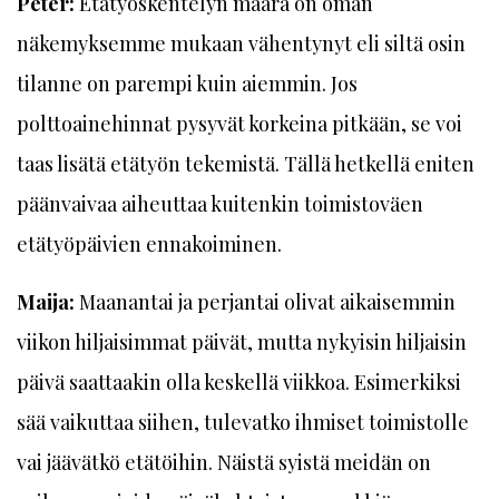
Peter:
Etätyöskentelyn määrä on oman
näkemyksemme mukaan vähentynyt eli siltä osin
tilanne on parempi kuin aiemmin. Jos
polttoainehinnat pysyvät korkeina pitkään, se voi
taas lisätä etätyön tekemistä. Tällä hetkellä eniten
päänvaivaa aiheuttaa kuitenkin toimistoväen
etätyöpäivien ennakoiminen.
Maija:
Maanantai ja perjantai olivat aikaisemmin
viikon hiljaisimmat päivät, mutta nykyisin hiljaisin
päivä saattaakin olla keskellä viikkoa. Esimerkiksi
sää vaikuttaa siihen, tulevatko ihmiset toimistolle
vai jäävätkö etätöihin. Näistä syistä meidän on