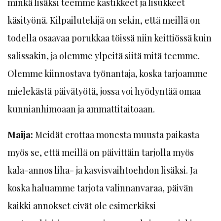
minkä lisäksi teemme kastikkeet ja lisukkeet
käsityönä. Kilpailutekijä on sekin, että meillä on
todella osaavaa porukkaa töissä niin keittiössä kuin
salissakin, ja olemme ylpeitä siitä mitä teemme.
Olemme kiinnostava työnantaja, koska tarjoamme
mielekästä päivätyötä, jossa voi hyödyntää omaa
kunnianhimoaan ja ammattitaitoaan.
Maija:
Meidät erottaa monesta muusta paikasta
myös se, että meillä on päivittäin tarjolla myös
kala-annos liha- ja kasvisvaihtoehdon lisäksi. Ja
koska haluamme tarjota valinnanvaraa, päivän
kaikki annokset eivät ole esimerkiksi