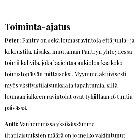
Toiminta-ajatus
Peter:
Pantry on sekä lounasravintola että juhla- ja
kokoustila. Lisäksi muutaman Pantryn yhteydessä
toimii kahvila, joka laajentaa aukioloaikaa koko
toimistopäivän mittaiseksi. Myymme aktiivisesti
myös yksityistilaisuuksia ja tapahtumia, sillä
lounaan jälkeen ravintolat ovat tyhjillään 16 tuntia
päivässä.
Antti:
Vanhemmissa yksiköissämme
iltatilaisuuksien määrä on jo melko vakiintunut.