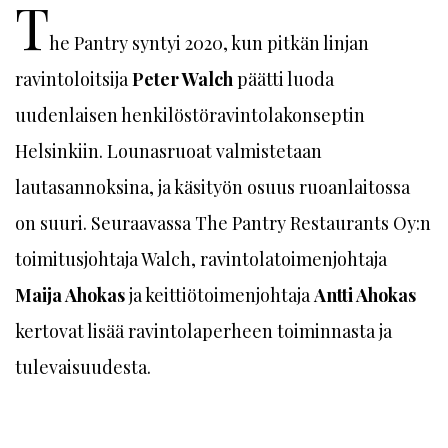
T
he Pantry syntyi 2020, kun pitkän linjan
ravintoloitsija
Peter Walch
päätti luoda
uudenlaisen henkilöstöravintolakonseptin
Helsinkiin. Lounasruoat valmistetaan
lautasannoksina, ja käsityön osuus ruoanlaitossa
on suuri. Seuraavassa The Pantry Restaurants Oy:n
toimitusjohtaja Walch, ravintolatoimenjohtaja
Maija Ahokas
ja keittiötoimenjohtaja
Antti Ahokas
kertovat lisää ravintolaperheen toiminnasta ja
tulevaisuudesta.