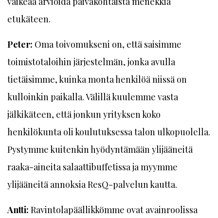
vaikeaa arvioida päiväkohtaista menekkiä
etukäteen.
Peter:
Oma toivomukseni on, että saisimme
toimistotaloihin järjestelmän, jonka avulla
tietäisimme, kuinka monta henkilöä niissä on
kulloinkin paikalla. Välillä kuulemme vasta
jälkikäteen, että jonkun yrityksen koko
henkilökunta oli koulutuksessa talon ulkopuolella.
Pystymme kuitenkin hyödyntämään ylijääneitä
raaka-aineita salaattibuffetissa ja myymme
ylijääneitä annoksia ResQ-palvelun kautta.
Antti:
Ravintolapäällikkömme ovat avainroolissa