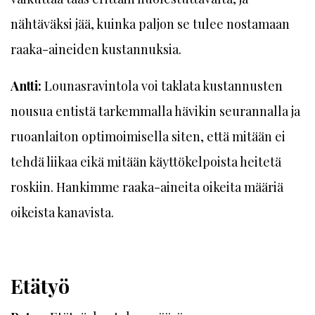
nähtäväksi jää, kuinka paljon se tulee nostamaan
raaka-aineiden kustannuksia.
Antti:
Lounasravintola voi taklata kustannusten
nousua entistä tarkemmalla hävikin seurannalla ja
ruoanlaiton optimoimisella siten, että mitään ei
tehdä liikaa eikä mitään käyttökelpoista heitetä
roskiin. Hankimme raaka-aineita oikeita määriä
oikeista kanavista.
Etätyö