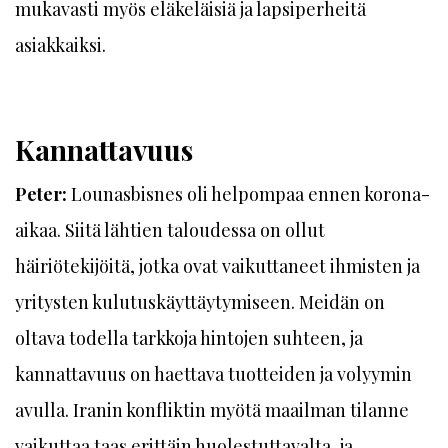
mukavasti myös eläkeläisiä ja lapsiperheitä
asiakkaiksi.
Kannattavuus
Peter:
Lounasbisnes oli helpompaa ennen korona-
aikaa. Siitä lähtien taloudessa on ollut
häiriötekijöitä, jotka ovat vaikuttaneet ihmisten ja
yritysten kulutuskäyttäytymiseen. Meidän on
oltava todella tarkkoja hintojen suhteen, ja
kannattavuus on haettava tuotteiden ja volyymin
avulla. Iranin konfliktin myötä maailman tilanne
vaikuttaa taas erittäin huolestuttavalta, ja