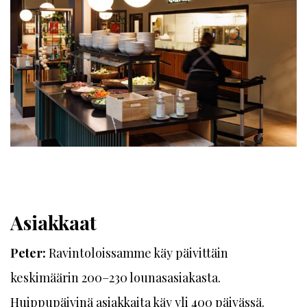
Asiakkaat
Peter:
Ravintoloissamme käy päivittäin
keskimäärin 200–230 lounasasiakasta.
Huippupäivinä asiakkaita käy yli 400 päivässä.