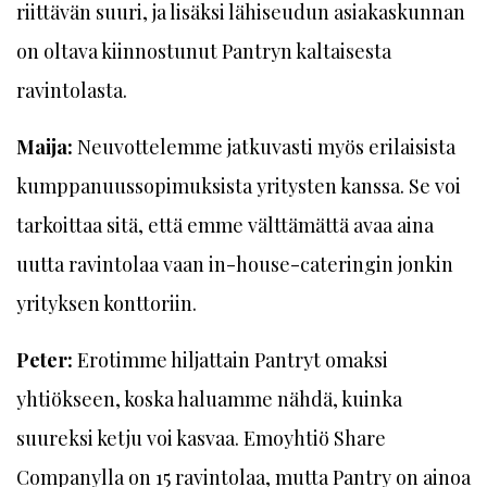
riittävän suuri, ja lisäksi lähiseudun asiakaskunnan
on oltava kiinnostunut Pantryn kaltaisesta
ravintolasta.
Maija:
Neuvottelemme jatkuvasti myös erilaisista
kumppanuussopimuksista yritysten kanssa. Se voi
tarkoittaa sitä, että emme välttämättä avaa aina
uutta ravintolaa vaan in-house-cateringin jonkin
yrityksen konttoriin.
Peter:
Erotimme hiljattain Pantryt omaksi
yhtiökseen, koska haluamme nähdä, kuinka
suureksi ketju voi kasvaa. Emoyhtiö Share
Companylla on 15 ravintolaa, mutta Pantry on ainoa