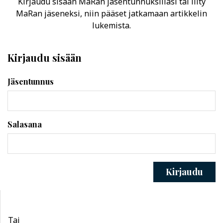
Kirjaudu sisään MaRan jäsentunnuksillasi tai liity
MaRan jäseneksi, niin pääset jatkamaan artikkelin
lukemista.
Kirjaudu sisään
Jäsentunnus
Salasana
Kirjaudu
Tai