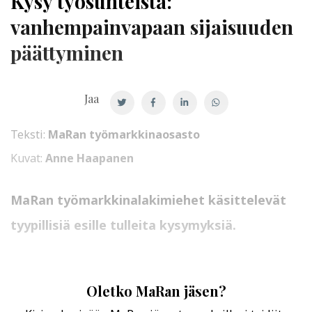
Kysy työsuhteista:
vanhempainvapaan sijaisuuden
päättyminen
Jaa
Teksti:
MaRan työmarkkinaosasto
Kuvat:
Anne Haapanen
MaRan työmarkkinalakimiehet käsittelevät
tyypillisiä esille tulleita kysymyksiä.
Oletko MaRan jäsen?