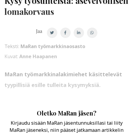
Kysy työsuhteista: asevelvollisen
lomakorvaus
Jaa
Teksti:
MaRan työmarkkinaosasto
Kuvat:
Anne Haapanen
MaRan työmarkkinalakimiehet käsittelevät
tyypillisiä esille tulleita kysymyksiä.
Oletko MaRan jäsen?
Kirjaudu sisään MaRan jäsentunnuksillasi tai liity
MaRan jäseneksi, niin pääset jatkamaan artikkelin