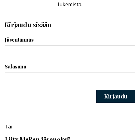
lukemista.
Kirjaudu sisään
Jäsentunnus
Salasana
Kirjaudu
Tai
Liity MaRan jäseneksi!