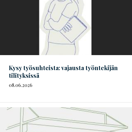
Kysy työsuhteista: vajausta työntekijän
tilityksissä
08.06.2026