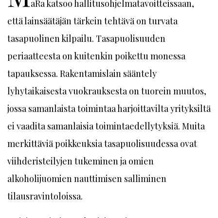
aRa katsoo hallitusohjelmatavoitteissaan,
että lainsäätäjän tärkein tehtävä on turvata
tasapuolinen kilpailu. Tasapuolisuuden
periaatteesta on kuitenkin poikettu monessa
tapauksessa. Rakentamislain sääntely
lyhytaikaisesta vuokrauksesta on tuorein muutos,
jossa samanlaista toimintaa harjoittavilta yrityksiltä
ei vaadita samanlaisia toimintaedellytyksiä. Muita
merkittäviä poikkeuksia tasapuolisuudessa ovat
viihderisteilyjen tukeminen ja omien
alkoholijuomien nauttimisen salliminen
tilausravintoloissa.