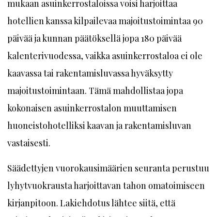
mukaan asuinkerrostaloissa voisi harjoittaa
hotellien kanssa kilpailevaa majoitustoimintaa 90
päivää ja kunnan päätöksellä jopa 180 päivää
kalenterivuodessa, vaikka asuinkerrostaloa ei ole
kaavassa tai rakentamisluvassa hyväksytty
majoitustoimintaan. Tämä mahdollistaa jopa
kokonaisen asuinkerrostalon muuttamisen
huoneistohotelliksi kaavan ja rakentamisluvan
vastaisesti.
Säädettyjen vuorokausimäärien seuranta perustuu
lyhytvuokrausta harjoittavan tahon omatoimiseen
kirjanpitoon. Lakiehdotus lähtee siitä, että