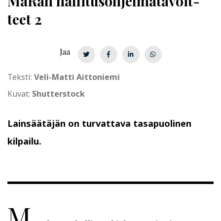
MaRan
hal­li­tus­oh­jel­ma­ta­voit­
teet
2
Jaa
Teksti:
Veli-Matti Aittoniemi
Kuvat:
Shutterstock
Lainsäätäjän on turvattava tasapuolinen
kilpailu.
M