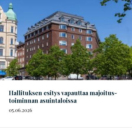
Hallituksen esitys vapauttaa
ma­joi­tus­
toi­min­nan
asuintaloissa
05.06.2026