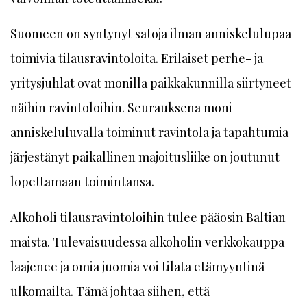
Suomeen on syntynyt satoja ilman anniskelulupaa
toimivia tilausravintoloita. Erilaiset perhe- ja
yritysjuhlat ovat monilla paikkakunnilla siirtyneet
näihin ravintoloihin. Seurauksena moni
anniskeluluvalla toiminut ravintola ja tapahtumia
järjestänyt paikallinen majoitusliike on joutunut
lopettamaan toimintansa.
Alkoholi tilausravintoloihin tulee pääosin Baltian
maista. Tulevaisuudessa alkoholin verkkokauppa
laajenee ja omia juomia voi tilata etämyyntinä
ulkomailta. Tämä johtaa siihen, että