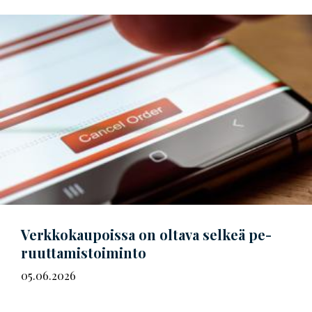
Verkkokaupoissa on oltava selkeä
pe­
ruut­ta­mis­toi­min­to
05.06.2026