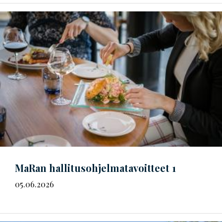
MaRan
hal­li­tus­oh­jel­ma­ta­voit­teet
1
05.06.2026