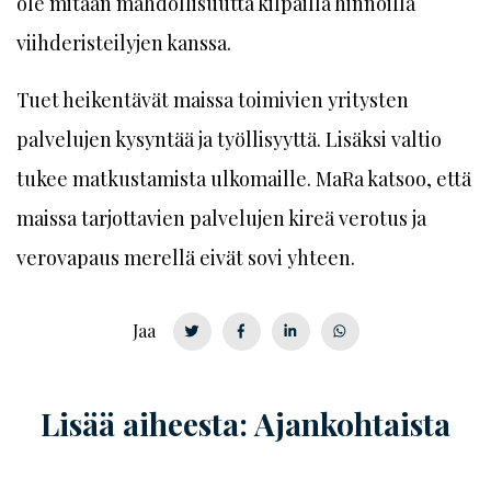
ole mitään mahdollisuutta kilpailla hinnoilla
viihderisteilyjen kanssa.
Tuet heikentävät maissa toimivien yritysten
palvelujen kysyntää ja työllisyyttä. Lisäksi valtio
tukee matkustamista ulkomaille. MaRa katsoo, että
maissa tarjottavien palvelujen kireä verotus ja
verovapaus merellä eivät sovi yhteen.
Jaa
Lisää aiheesta: Ajankohtaista