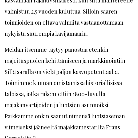
kasvamaan räjähdysmäisesti, kun silta mantereelle
valmistuu 2,5 vuoden kuluttua. Silloin saaren
toimijoiden on oltava valmiita vastaanottamaan
nykyistä suurempia kävijämääriä.
Meidän itsemme täytyy panostaa etenkin
majoituspuolen kehittämiseen ja markkinointiin.
Sillä saralla on vielä paljon kasvupotentiaalia.
Toimimme kunnan omistamissa historiallisissa
taloissa, jotka rakennettiin 1800-luvulla
majakanvartijoiden ja luotsien asunnoiksi.
Paikkamme onkin saanut nimensä luotsiaseman
viimeiseksi jääneeltä majakkamestarilta Frans