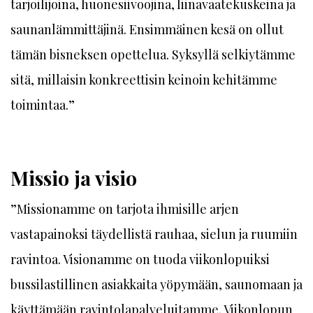
tarjoilijoina, huonesiivoojina, liinavaatekuskeina ja
saunanlämmittäjinä. Ensimmäinen kesä on ollut
tämän bisneksen opettelua. Syksyllä selkiytämme
sitä, millaisin konkreettisin keinoin kehitämme
toimintaa.”
Missio ja visio
”Missionamme on tarjota ihmisille arjen
vastapainoksi täydellistä rauhaa, sielun ja ruumiin
ravintoa. Visionamme on tuoda viikonlopuiksi
bussilastillinen asiakkaita yöpymään, saunomaan ja
käyttämään ravintolapalveluitamme. Viikonlopun