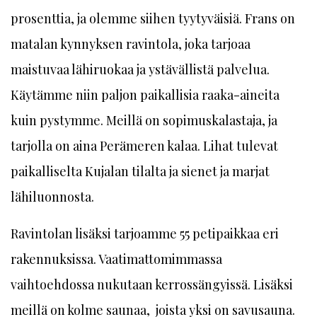
prosenttia, ja olemme siihen tyytyväisiä. Frans on
matalan kynnyksen ravintola, joka tarjoaa
maistuvaa lähiruokaa ja ystävällistä palvelua.
Käytämme niin paljon paikallisia raaka-aineita
kuin pystymme. Meillä on sopimuskalastaja, ja
tarjolla on aina Perämeren kalaa. Lihat tulevat
paikalliselta Kujalan tilalta ja sienet ja marjat
lähiluonnosta.
Ravintolan lisäksi tarjoamme 55 petipaikkaa eri
rakennuksissa. Vaatimattomimmassa
vaihtoehdossa nukutaan kerrossängyissä. Lisäksi
meillä on kolme saunaa, joista yksi on savusauna.