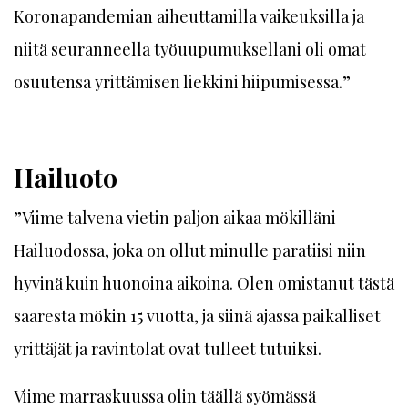
Koronapandemian aiheuttamilla vaikeuksilla ja
niitä seuranneella työuupumuksellani oli omat
osuutensa yrittämisen liekkini hiipumisessa.”
Hailuoto
”Viime talvena vietin paljon aikaa mökilläni
Hailuodossa, joka on ollut minulle paratiisi niin
hyvinä kuin huonoina aikoina. Olen omistanut tästä
saaresta mökin 15 vuotta, ja siinä ajassa paikalliset
yrittäjät ja ravintolat ovat tulleet tutuiksi.
Viime marraskuussa olin täällä syömässä