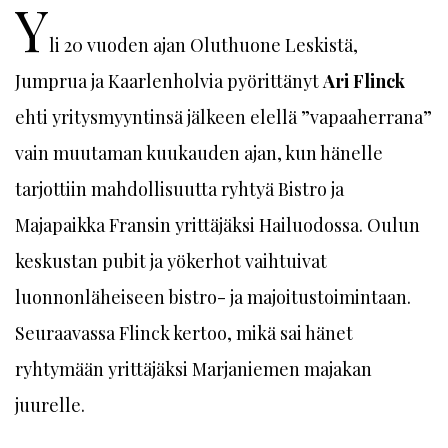
Y
li 20 vuoden ajan Oluthuone Leskistä,
Jumprua ja Kaarlenholvia pyörittänyt
Ari Flinck
ehti yritysmyyntinsä jälkeen elellä ”vapaaherrana”
vain muutaman kuukauden ajan, kun hänelle
tarjottiin mahdollisuutta ryhtyä Bistro ja
Majapaikka Fransin yrittäjäksi Hailuodossa. Oulun
keskustan pubit ja yökerhot vaihtuivat
luonnonläheiseen bistro- ja majoitustoimintaan.
Seuraavassa Flinck kertoo, mikä sai hänet
ryhtymään yrittäjäksi Marjaniemen majakan
juurelle.