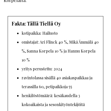
Korpelalta.”
Fakta: Tällä Tiellä Oy
kotipaikka: Hailuoto
omistajat: Ari Flinck 40 %, Mikä Ämmälä 40
%, Sanna Korpela 10 % ja Hannu Korpela
10 %
yritys perustettu: 2024
ravintolassa sisällä 40 asiakaspaikkaa ja
terassilla 60, petipaikkoja 55
henkilöstömäärä: kesäkaudella 3
kokoaikaista ja sesonkityöntekijöitä