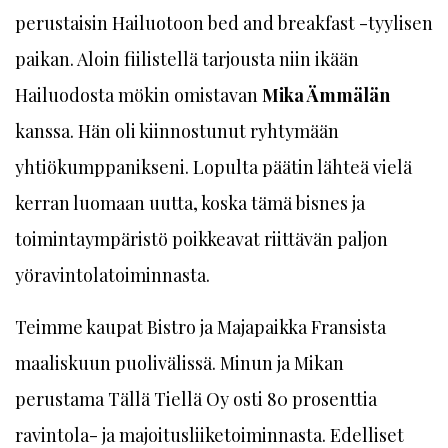
perustaisin Hailuotoon bed and breakfast -tyylisen
paikan. Aloin fiilistellä tarjousta niin ikään
Hailuodosta mökin omistavan
Mika Ämmälän
kanssa. Hän oli kiinnostunut ryhtymään
yhtiökumppanikseni. Lopulta päätin lähteä vielä
kerran luomaan uutta, koska tämä bisnes ja
toimintaympäristö poikkeavat riittävän paljon
yöravintolatoiminnasta.
Teimme kaupat Bistro ja Majapaikka Fransista
maaliskuun puolivälissä. Minun ja Mikan
perustama Tällä Tiellä Oy osti 80 prosenttia
ravintola- ja majoitusliiketoiminnasta. Edelliset