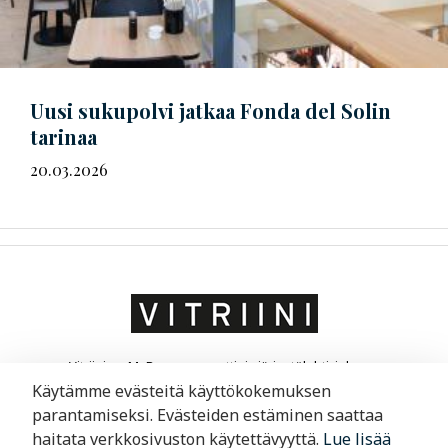
Uusi sukupolvi jatkaa Fonda del Solin
tarinaa
20.03.2026
Vitriini on MaRa ry:n ammatti- ja järjestölehti, joka on
suunnattu matkailu- ja ravintola-alan yrittäjille ja
Käytämme evästeitä käyttökokemuksen
liikkeenjohdolle. Vitriini kertoo yrityksistä ja niiden
parantamiseksi. Evästeiden estäminen saattaa
toimintaympäristöstä.
haitata verkkosivuston käytettävyyttä.
Lue lisää