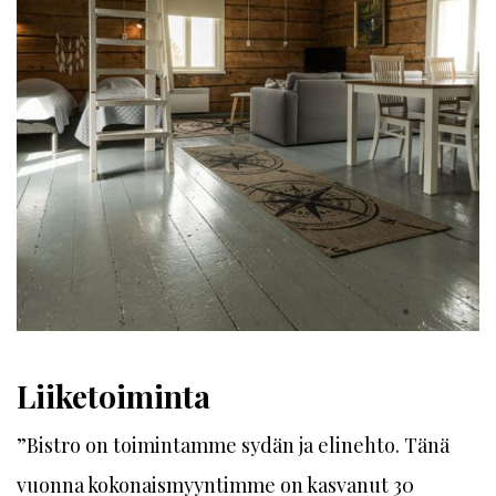
Liiketoiminta
”Bistro on toimintamme sydän ja elinehto. Tänä
vuonna kokonaismyyntimme on kasvanut 30