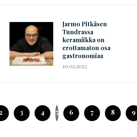
Jarmo Pitkäsen
Tundrassa
keramiikka on
erottamaton osa
gastronomiaa
10.02.2023
2
3
4
5
6
7
8
9