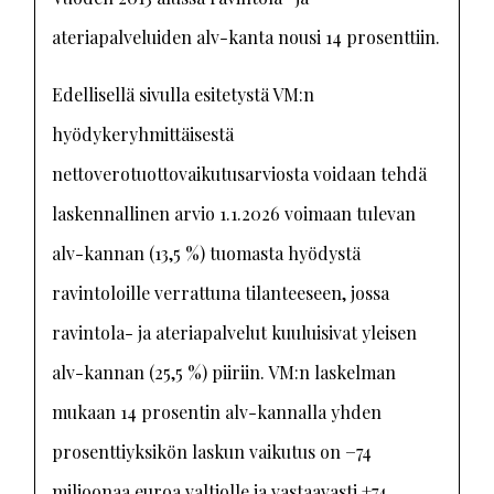
ateriapalveluiden alv-kanta nousi 14 prosenttiin.
Edellisellä sivulla esitetystä VM:n
hyödykeryhmittäisestä
nettoverotuottovaikutusarviosta voidaan tehdä
laskennallinen arvio 1.1.2026 voimaan tulevan
alv-kannan (13,5 %) tuomasta hyödystä
ravintoloille verrattuna tilanteeseen, jossa
ravintola- ja ateriapalvelut kuuluisivat yleisen
alv-kannan (25,5 %) piiriin. VM:n laskelman
mukaan 14 prosentin alv-kannalla yhden
prosenttiyksikön laskun vaikutus on −74
miljoonaa euroa valtiolle ja vastaavasti +74