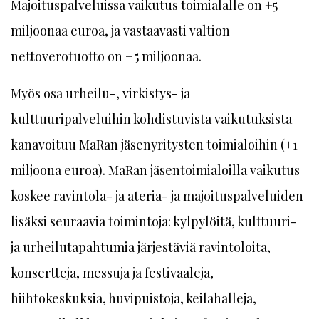
Majoituspalveluissa vaikutus toimialalle on +5
miljoonaa euroa, ja vastaavasti valtion
nettoverotuotto on −5 miljoonaa.
Myös osa urheilu-, virkistys- ja
kulttuuripalveluihin kohdistuvista vaikutuksista
kanavoituu MaRan jäsenyritysten toimialoihin (+1
miljoona euroa). MaRan jäsentoimialoilla vaikutus
koskee ravintola- ja ateria- ja majoituspalveluiden
lisäksi seuraavia toimintoja: kylpylöitä, kulttuuri-
ja urheilutapahtumia järjestäviä ravintoloita,
konsertteja, messuja ja festivaaleja,
hiihtokeskuksia, huvipuistoja, keilahalleja,