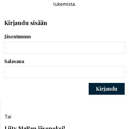
lukemista.
Kirjaudu sisään
Jäsentunnus
Salasana
Kirjaudu
Tai
Liity MaRan jäseneksi!