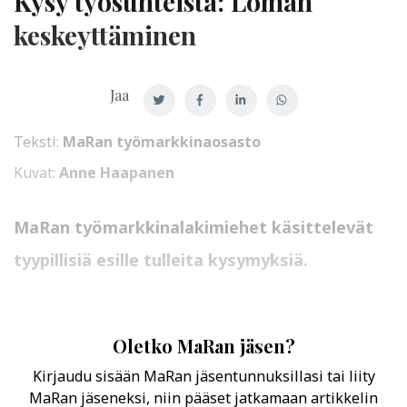
Kysy työsuhteista: Loman
keskeyttäminen
Jaa
Teksti:
MaRan työmarkkinaosasto
Kuvat:
Anne Haapanen
MaRan työmarkkinalakimiehet käsittelevät
tyypillisiä esille tulleita kysymyksiä.
Oletko MaRan jäsen?
Kirjaudu sisään MaRan jäsentunnuksillasi tai liity
MaRan jäseneksi, niin pääset jatkamaan artikkelin