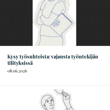
Kysy työsuhteista: vajausta työntekijän
tilityksissä
08.06.2026