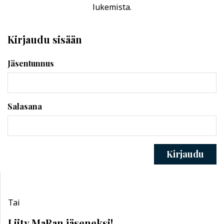
lukemista.
Kirjaudu sisään
Jäsentunnus
Salasana
Kirjaudu
Tai
Liity MaRan jäseneksi!