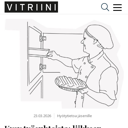
23.03.2026
Hyötytietoa jäsenille