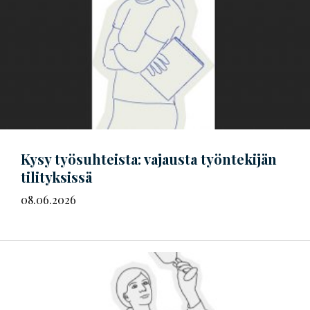
Kysy työsuhteista: vajausta työntekijän
tilityksissä
08.06.2026