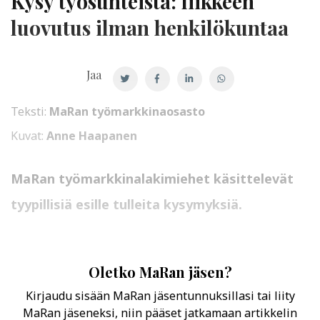
Kysy työsuhteista: liikkeen
luovutus ilman henkilökuntaa
Jaa
Teksti:
MaRan työmarkkinaosasto
Kuvat:
Anne Haapanen
MaRan työmarkkinalakimiehet käsittelevät
tyypillisiä esille tulleita kysymyksiä.
Oletko MaRan jäsen?
Kirjaudu sisään MaRan jäsentunnuksillasi tai liity
MaRan jäseneksi, niin pääset jatkamaan artikkelin