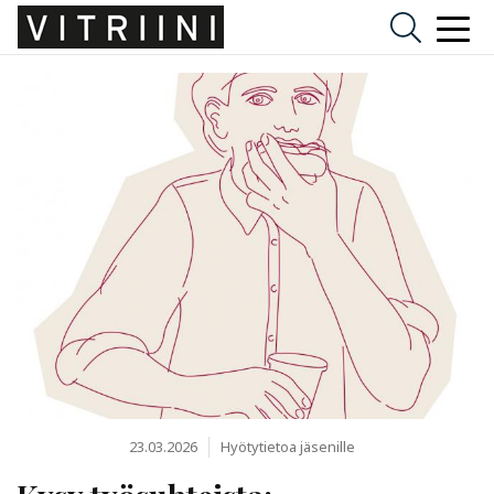
23.03.2026
Hyötytietoa jäsenille