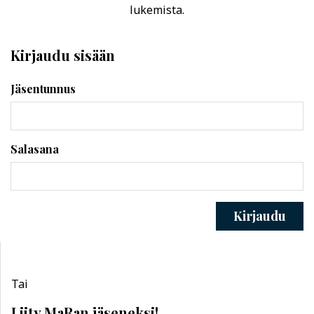
lukemista.
Kirjaudu sisään
Jäsentunnus
Salasana
Kirjaudu
Tai
Liity MaRan jäseneksi!