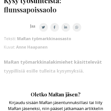
Kysy työsuhteista:
flunssapoissaolo
Jaa
Teksti:
MaRan työmarkkinaosasto
Kuvat:
Anne Haapanen
MaRan työmarkkinalakimiehet käsittelevät
tyypillisiä esille tulleita kysymyksiä.
Oletko MaRan jäsen?
Kirjaudu sisään MaRan jäsentunnuksillasi tai liity
MaRan jäseneksi, niin pääset jatkamaan artikkelin