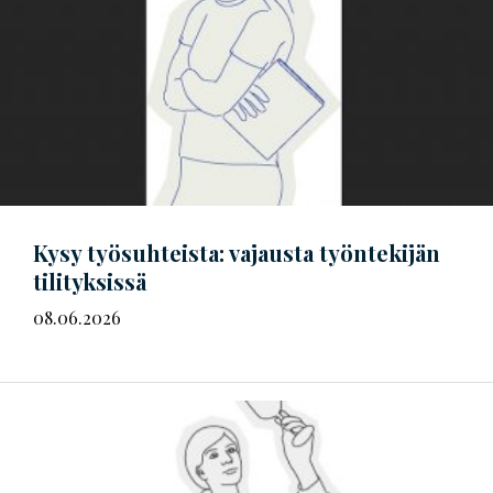
Kysy työsuhteista: vajausta työntekijän
tilityksissä
08.06.2026