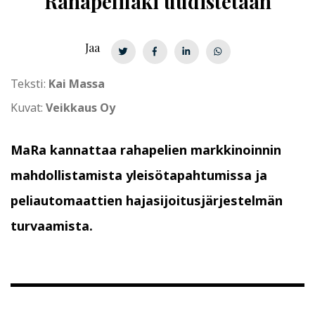
Rahapelilaki uudistetaan
Jaa
Teksti:
Kai Massa
Kuvat:
Veikkaus Oy
MaRa kannattaa rahapelien markkinoinnin
mahdollistamista yleisötapahtumissa ja
peliautomaattien hajasijoitusjärjestelmän
turvaamista.