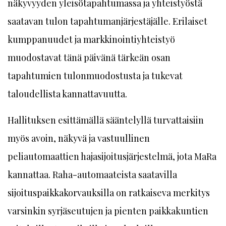
näkyvyyden yleisötapahtumassa ja yhteistyöstä
saatavan tulon tapahtumanjärjestäjälle. Erilaiset
kumppanuudet ja markkinointiyhteistyö
muodostavat tänä päivänä tärkeän osan
tapahtumien tulonmuodostusta ja tukevat
taloudellista kannattavuutta.
Hallituksen esittämällä sääntelyllä turvattaisiin
myös avoin, näkyvä ja vastuullinen
peliautomaattien hajasijoitusjärjestelmä, jota MaRa
kannattaa. Raha-automaateista saatavilla
sijoituspaikkakorvauksilla on ratkaiseva merkitys
varsinkin syrjäseutujen ja pienten paikkakuntien