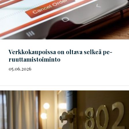
Verkkokaupoissa on oltava selkeä
pe­
ruut­ta­mis­toi­min­to
05.06.2026