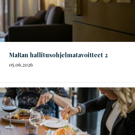
MaRan
hal­li­tus­oh­jel­ma­ta­voit­teet
2
05.06.2026