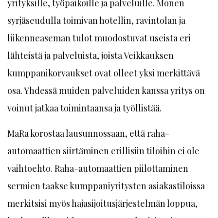
yrityksille, työpaikoille ja palveluille. Monen
syrjäseudulla toimivan hotellin, ravintolan ja
liikenneaseman tulot muodostuvat useista eri
lähteistä ja palveluista, joista Veikkauksen
kumppanikorvaukset ovat olleet yksi merkittävä
osa. Yhdessä muiden palveluiden kanssa yritys on
voinut jatkaa toimintaansa ja työllistää.
MaRa korostaa lausunnossaan, että raha-
automaattien siirtäminen erillisiin tiloihin ei ole
vaihtoehto. Raha-automaattien piilottaminen
sermien taakse kumppaniyritysten asiakastiloissa
merkitsisi myös hajasijoitusjärjestelmän loppua,