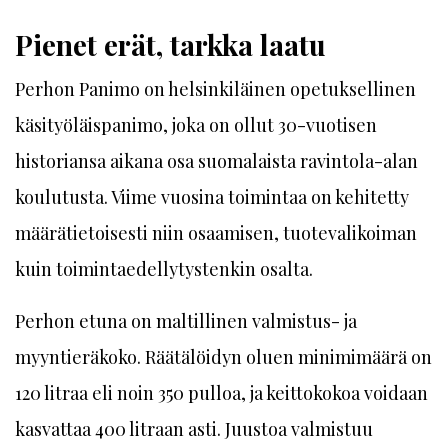
Pienet erät, tarkka laatu
Perhon Panimo on helsinkiläinen opetuksellinen
käsityöläispanimo, joka on ollut 30-vuotisen
historiansa aikana osa suomalaista ravintola-alan
koulutusta. Viime vuosina toimintaa on kehitetty
määrätietoisesti niin osaamisen, tuotevalikoiman
kuin toimintaedellytystenkin osalta.
Perhon etuna on maltillinen valmistus- ja
myyntieräkoko. Räätälöidyn oluen minimimäärä on
120 litraa eli noin 350 pulloa, ja keittokokoa voidaan
kasvattaa 400 litraan asti. Juustoa valmistuu