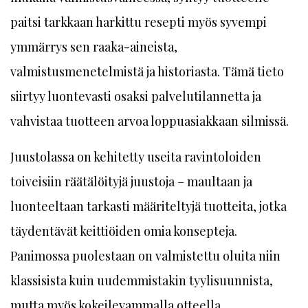
paitsi tarkkaan harkittu resepti myös syvempi
ymmärrys sen raaka-aineista,
valmistusmenetelmistä ja historiasta. Tämä tieto
siirtyy luontevasti osaksi palvelutilannetta ja
vahvistaa tuotteen arvoa loppuasiakkaan silmissä.
Juustolassa on kehitetty useita ravintoloiden
toiveisiin räätälöityjä juustoja – maultaan ja
luonteeltaan tarkasti määriteltyjä tuotteita, jotka
täydentävät keittiöiden omia konsepteja.
Panimossa puolestaan on valmistettu oluita niin
klassisista kuin uudemmistakin tyylisuunnista,
mutta myös kokeilevammalla otteella.