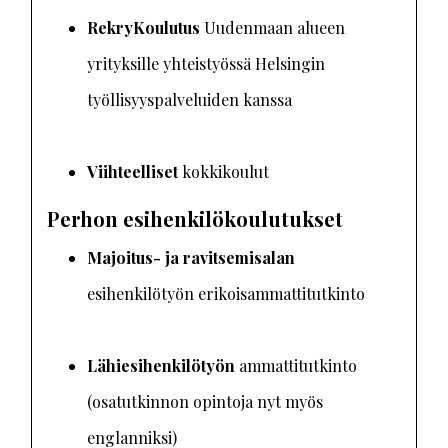
RekryKoulutus
Uudenmaan alueen
yrityksille yhteistyössä Helsingin
työllisyyspalveluiden kanssa
Viihteelliset
kokkikoulut
Perhon esihenkilökoulutukset
Majoitus- ja ravitsemisalan
esihenkilötyön erikoisammattitutkinto
Lähiesihenkilötyön
ammattitutkinto
(osatutkinnon opintoja nyt myös
englanniksi)