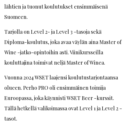
lähtien ja tuonut koulutukset ensimmäisenä
Suomeen.
Tarjolla on Level 2- ja Level 3 -tasoja sekä
Diploma-koulutus, joka avaa väylän aina Master of
Wine -jatko-opintoihin asti. Viinikursseilla
kouluttajina toimivat neljä Master of Winea.
Vuonna 2024 WSET laajensi koulutustarjontaansa
olueen. Perho PRO oli ensimmäinen toimija
Euroopassa, joka käynnisti WSET Beer -kurssit.
Tällä hetkellä valikoimassa ovat Level 1 ja Level 2 -
tasot.