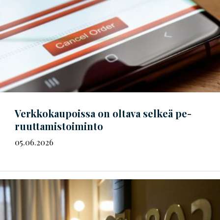
Verkkokaupoissa on oltava selkeä
pe­
ruut­ta­mis­toi­min­to
05.06.2026