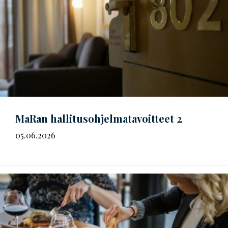
MaRan
hal­li­tus­oh­jel­ma­ta­voit­teet
2
05.06.2026