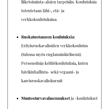
liiketoiminta-alojen tarpeisiin. Koulutuksia
toteutetaan lähi-, etä- ja
verkkokoulutuksina.
Ruokatuotannon koulutuksia:
Erityisruokavalioiden verkkokoulutus
(tulossa myös englanninkielisenä).
Personoituja keittiökoulutuksia, kuten
hävikinhallinta- sekä vegaani- ja
kasvisruokavaliokurssit
Muutosturvavalmennukset
ja -koulutukset