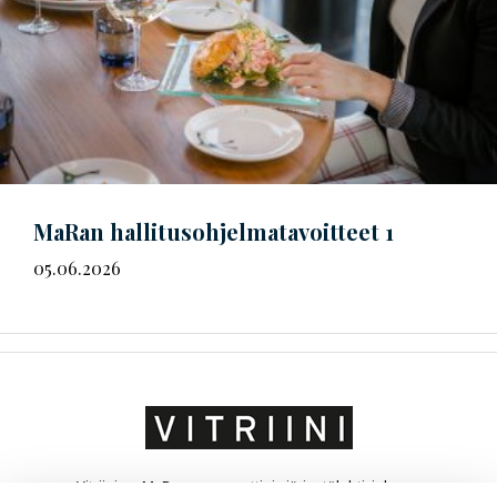
MaRan
hal­li­tus­oh­jel­ma­ta­voit­teet
1
05.06.2026
Vitriini on MaRa ry:n ammatti- ja järjestölehti, joka on