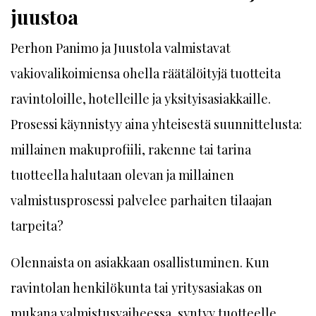
juustoa
Perhon Panimo ja Juustola valmistavat
vakiovalikoimiensa ohella räätälöityjä tuotteita
ravintoloille, hotelleille ja yksityisasiakkaille.
Prosessi käynnistyy aina yhteisestä suunnittelusta:
millainen makuprofiili, rakenne tai tarina
tuotteella halutaan olevan ja millainen
valmistusprosessi palvelee parhaiten tilaajan
tarpeita?
Olennaista on asiakkaan osallistuminen. Kun
ravintolan henkilökunta tai yritysasiakas on
mukana valmistusvaiheessa, syntyy tuotteelle