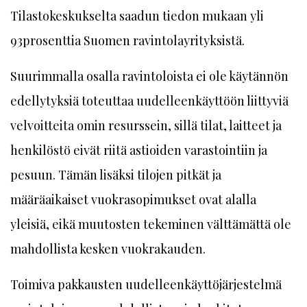
Tilastokeskukselta saadun tiedon mukaan yli
93prosenttia Suomen ravintolayrityksistä.
Suurimmalla osalla ravintoloista ei ole käytännön
edellytyksiä toteuttaa uudelleenkäyttöön liittyviä
velvoitteita omin resurssein, sillä tilat, laitteet ja
henkilöstö eivät riitä astioiden varastointiin ja
pesuun. Tämän lisäksi tilojen pitkät ja
määräaikaiset vuokrasopimukset ovat alalla
yleisiä, eikä muutosten tekeminen välttämättä ole
mahdollista kesken vuokrakauden.
Toimiva pakkausten uudelleenkäyttöjärjestelmä