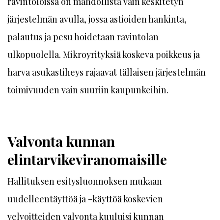
ravintoloissa on mahdollista vain keskitetyn
järjestelmän avulla, jossa astioiden hankinta,
palautus ja pesu hoidetaan ravintolan
ulkopuolella. Mikroyrityksiä koskeva poikkeus ja
harva asukastiheys rajaavat tällaisen järjestelmän
toimivuuden vain suuriin kaupunkeihin.
Valvonta kunnan
elintarvikeviranomaisille
Hallituksen esitysluonnoksen mukaan
uudelleentäyttöä ja -käyttöä koskevien
velvoitteiden valvonta kuuluisi kunnan