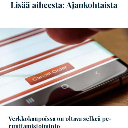
Lisää aiheesta: Ajankohtaista
Verkkokaupoissa on oltava selkeä
pe­
ruut­ta­mis­toi­min­to