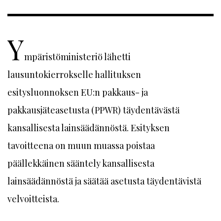
Y
mpäristöministeriö lähetti
lausuntokierrokselle hallituksen
esitysluonnoksen EU:n pakkaus- ja
pakkausjäteasetusta (PPWR) täydentävästä
kansallisesta lainsäädännöstä. Esityksen
tavoitteena on muun muassa poistaa
päällekkäinen sääntely kansallisesta
lainsäädännöstä ja säätää asetusta täydentävistä
velvoitteista.