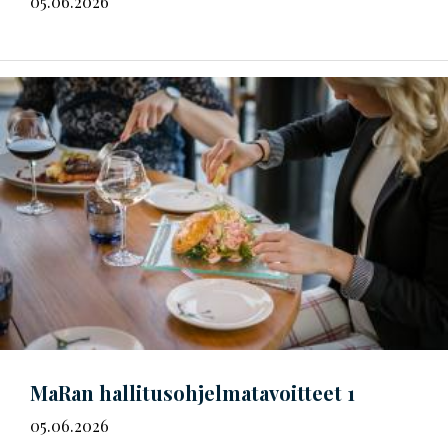
05.06.2026
MaRan
hal­li­tus­oh­jel­ma­ta­voit­teet
1
05.06.2026