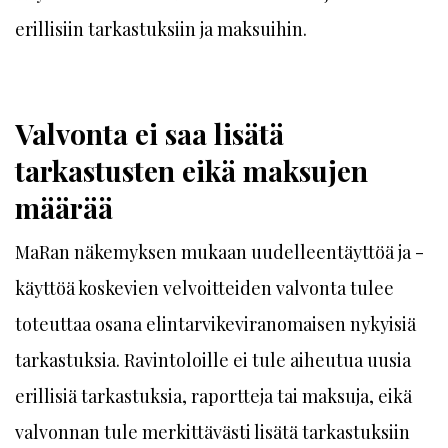
erillisiin tarkastuksiin ja maksuihin.
Valvonta ei saa lisätä
tarkastusten eikä maksujen
määrää
MaRan näkemyksen mukaan uudelleentäyttöä ja -
käyttöä koskevien velvoitteiden valvonta tulee
toteuttaa osana elintarvikeviranomaisen nykyisiä
tarkastuksia. Ravintoloille ei tule aiheutua uusia
erillisiä tarkastuksia, raportteja tai maksuja, eikä
valvonnan tule merkittävästi lisätä tarkastuksiin