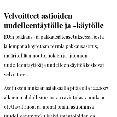
Velvoitteet astioiden
uudelleentäytölle ja -käytölle
EU:n pakkaus- ja pakkausjäteasetuksessa, josta
jäljempänä käytetään termiä pakkausasetus,
määritellään noutoruokien ja -juomien
uudelleentäyttöä ja uudelleenkäyttöä koskevat
velvoitteet.
Asetuksen mukaan asiakkaalla pitää olla 12.2.2027
alkaen mahdollisuus ostaa ravintolasta mukaan
otettavat ruoat ja juomat omiin astioihinsa
(uudelleentäyttö). Lisäksi ravintoloiden on