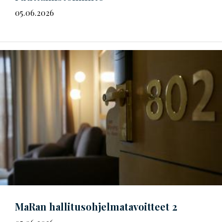
05.06.2026
MaRan
hal­li­tus­oh­jel­ma­ta­voit­teet
2