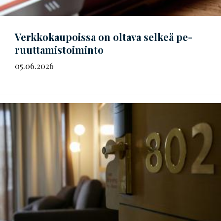
Verkkokaupoissa on oltava selkeä
pe­
ruut­ta­mis­toi­min­to
05.06.2026