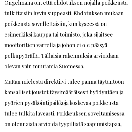
Ongelmana on, että ehdotuksen nojalla poikkeusta
tulkittaisiin hyvin suppeasti. Ehdotuksen mukaan
poikkeusta sovellettaisiin, kun kyseessä on
esimerkiksi kauppa tai toimisto, joka sijaitsee
moottoritien varrella ja johon ei ole pääsyä
polkupyörällä. Tällaisia rakennuksia arvioidaan
olevan vain muutamia Suomessa.
MaRan mielestä direktiivi tulee panna täytäntöön
kansalliset joustot täysimääräisesti hyödyntäen ja
pyörien pysäköintipaikkoja koskevaa poikkeusta
tulee tulkita laveasti. Poikkeuksen soveltamisessa
on olennaista arvioida tyypillistä saapumistapaa,