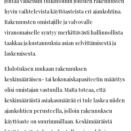
johtaa vaikeisiin tulkintoihin johtuen rakennusten
hyvin vaihtelevista käyttöasteista eri ajankohtina.
Rakennusten omistajille ja valvovalle
viranomaiselle syntyy merkittävästi hallinnollista
taakkaa ja kustannuksia asian selvittämisestä ja
laskemisesta.
Ehdotuksen mukaan rakennuksen
keskimääräisen- tai kokonaiskapasiteetin määritys
olisi omistajan vastuulla. MaRa toteaa, että
keskimääräistä asiakasmäärää ei tule laskea niiden
ajankohtien perusteella, jolloin rakennuksen
käyttöaste on suurimmillaan. Keskimääräistä