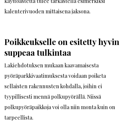
käyttöastetta tulee tarkastella esimerkiksi
kalenterivuoden mittaisena jaksona.
Poikkeukselle on esitetty hyvin
suppeaa tulkintaa
Lakiehdotuksen mukaan kaavamaisesta
pyöräparkkivaatimuksesta voidaan poiketa
sellaisten rakennusten kohdalla, joihin ei
tyypillisesti mennä polkupyörällä. Niissä
polkupyöräpaikkoja voi olla niin monta kuin on
tarpeellista.