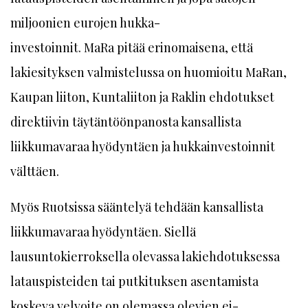
miljoonien eurojen hukka-
investoinnit. MaRa pitää erinomaisena, että
lakiesityksen valmistelussa on huomioitu MaRan,
Kaupan liiton, Kuntaliiton ja Raklin ehdotukset
direktiivin täytäntöönpanosta kansallista
liikkumavaraa hyödyntäen ja hukkainvestoinnit
välttäen.
Myös Ruotsissa sääntelyä tehdään kansallista
liikkumavaraa hyödyntäen. Siellä
lausuntokierroksella olevassa lakiehdotuksessa
latauspisteiden tai putkituksen asentamista
koskeva velvoite on olemassa olevien ei-