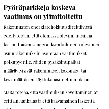
Pyöräparkkeja koskeva
vaatimus on ylimitoitettu
Rakennusten energiatehokkuusdirektiivissä
edellytetään, että olemassa oleviin, uusiin ja
laajamittaisen saneerauksen kohteena oleviin ei-
asuinrakennuksiin asetetaan vaatimukset
polkupyörille. Niiden pysäköintipaikat
määräytyisivät rakennuksen kokonais- tai
keskimääräisen käyttökapasiteetin mukaan.
MaRa toteaa, että vaatimuksen soveltaminen on
erittäin hankalaa ja että kaavamainen laskenta