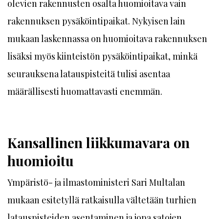
olevien rakennusten osalta huomioitava vain
rakennuksen pysäköintipaikat. Nykyisen lain
mukaan laskennassa on huomioitava rakennuksen
lisäksi myös kiinteistön pysäköintipaikat, minkä
seurauksena latauspisteitä tulisi asentaa
määrällisesti huomattavasti enemmän.
Kansallinen liikkumavara on
huomioitu
Ympäristö- ja ilmastoministeri Sari Multalan
mukaan esitetyllä ratkaisulla vältetään turhien
latauspisteiden asentaminen ja jopa satojen