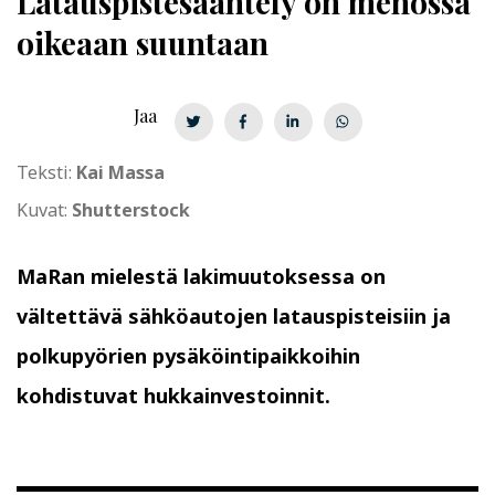
La­taus­pis­te­sään­te­ly
on menossa
oikeaan suuntaan
Jaa
Teksti:
Kai Massa
Kuvat:
Shutterstock
MaRan mielestä lakimuutoksessa on
vältettävä sähköautojen latauspisteisiin ja
polkupyörien pysäköintipaikkoihin
kohdistuvat hukkainvestoinnit.