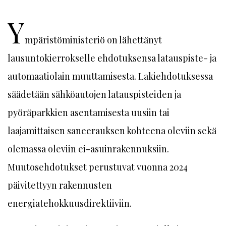
Y
mpäristöministeriö on lähettänyt
lausuntokierrokselle ehdotuksensa latauspiste- ja
automaatiolain muuttamisesta. Lakiehdotuksessa
säädetään sähköautojen latauspisteiden ja
pyöräparkkien asentamisesta uusiin tai
laajamittaisen saneerauksen kohteena oleviin sekä
olemassa oleviin ei-asuinrakennuksiin.
Muutosehdotukset perustuvat vuonna 2024
päivitettyyn rakennusten
energiatehokkuusdirektiiviin.