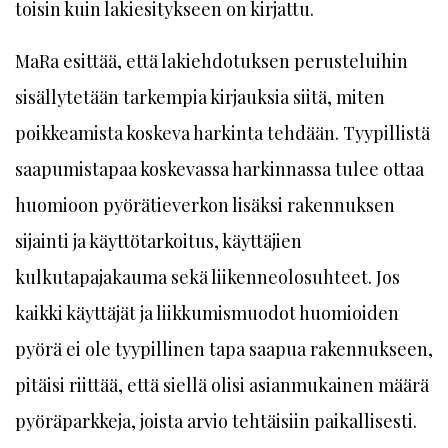
toisin kuin lakiesitykseen on kirjattu.
MaRa esittää, että lakiehdotuksen perusteluihin
sisällytetään tarkempia kirjauksia siitä, miten
poikkeamista koskeva harkinta tehdään. Tyypillistä
saapumistapaa koskevassa harkinnassa tulee ottaa
huomioon pyörätieverkon lisäksi rakennuksen
sijainti ja käyttötarkoitus, käyttäjien
kulkutapajakauma sekä liikenneolosuhteet. Jos
kaikki käyttäjät ja liikkumismuodot huomioiden
pyörä ei ole tyypillinen tapa saapua rakennukseen,
pitäisi riittää, että siellä olisi asianmukainen määrä
pyöräparkkeja, joista arvio tehtäisiin paikallisesti.