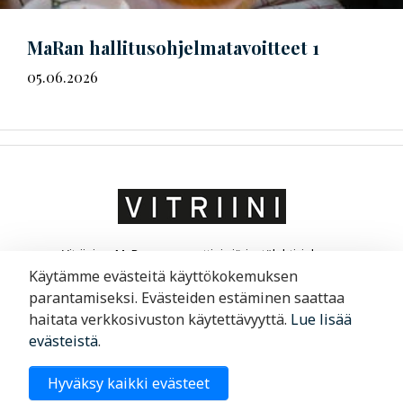
MaRan
hal­li­tus­oh­jel­ma­ta­voit­teet
1
05.06.2026
Vitriini on MaRa ry:n ammatti- ja järjestölehti, joka on
suunnattu matkailu- ja ravintola-alan yrittäjille ja
Käytämme evästeitä käyttökokemuksen
liikkeenjohdolle. Vitriini kertoo yrityksistä ja niiden
parantamiseksi. Evästeiden estäminen saattaa
toimintaympäristöstä.
haitata verkkosivuston käytettävyyttä.
Lue lisää
evästeistä
.
Merimiehenkatu 29, 00150 Helsinki
Hyväksy kaikki evästeet
09 6220 200