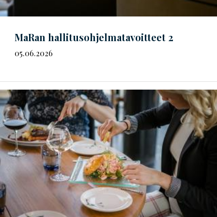
MaRan
hal­li­tus­oh­jel­ma­ta­voit­teet
2
05.06.2026